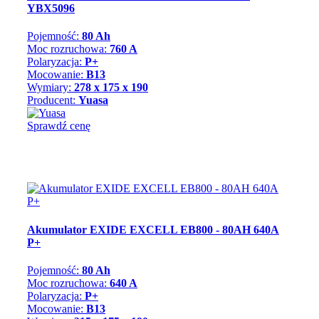
YBX5096
Pojemność:
80 Ah
Moc rozruchowa:
760 A
Polaryzacja:
P+
Mocowanie:
B13
Wymiary:
278 x 175 x 190
Producent:
Yuasa
Sprawdź cenę
Akumulator EXIDE EXCELL EB800 - 80AH 640A
P+
Pojemność:
80 Ah
Moc rozruchowa:
640 A
Polaryzacja:
P+
Mocowanie:
B13