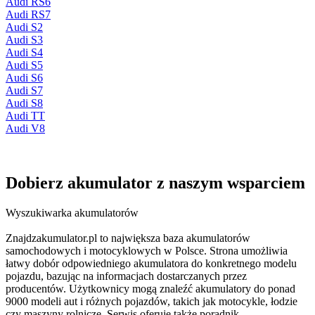
Audi RS6
Audi RS7
Audi S2
Audi S3
Audi S4
Audi S5
Audi S6
Audi S7
Audi S8
Audi TT
Audi V8
Dobierz
akumulator
z naszym wsparciem
Wyszukiwarka akumulatorów
Znajdzakumulator.pl to największa baza akumulatorów
samochodowych i motocyklowych w Polsce. Strona umożliwia
łatwy dobór odpowiedniego akumulatora do konkretnego modelu
pojazdu, bazując na informacjach dostarczanych przez
producentów. Użytkownicy mogą znaleźć akumulatory do ponad
9000 modeli aut i różnych pojazdów, takich jak motocykle, łodzie
czy maszyny rolnicze. Serwis oferuje także poradnik