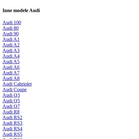
Inne modele Audi
Audi 100
Audi 80
Audi 90
Audi A1
Audi A2
Audi A3
Audi A4
Audi A5
Audi A6
Audi A7
Audi A8
Audi Cabriolet
Audi Coupe
Audi Q3
Audi Q5
Audi Q7
Audi R8
Audi RS2
Audi RS3
Audi RS4
Audi RS5