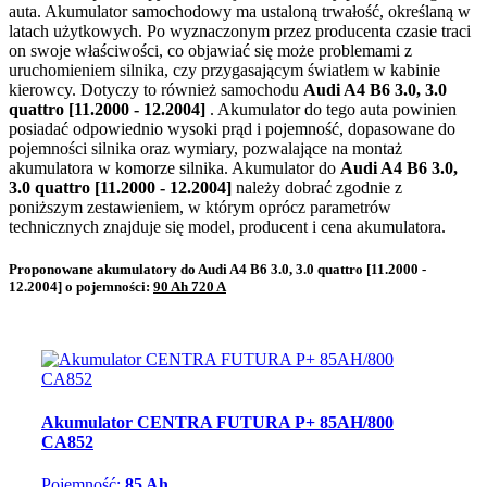
auta. Akumulator samochodowy ma ustaloną trwałość, określaną w
latach użytkowych. Po wyznaczonym przez producenta czasie traci
on swoje właściwości, co objawiać się może problemami z
uruchomieniem silnika, czy przygasającym światłem w kabinie
kierowcy. Dotyczy to również samochodu
Audi A4 B6 3.0, 3.0
quattro [11.2000 - 12.2004]
. Akumulator do tego auta powinien
posiadać odpowiednio wysoki prąd i pojemność, dopasowane do
pojemności silnika oraz wymiary, pozwalające na montaż
akumulatora w komorze silnika. Akumulator do
Audi A4 B6 3.0,
3.0 quattro [11.2000 - 12.2004]
należy dobrać zgodnie z
poniższym zestawieniem, w którym oprócz parametrów
technicznych znajduje się model, producent i cena akumulatora.
Proponowane akumulatory do Audi A4 B6 3.0, 3.0 quattro [11.2000 -
12.2004] o pojemności:
90 Ah 720 A
Akumulator CENTRA FUTURA P+ 85AH/800
CA852
Pojemność:
85 Ah