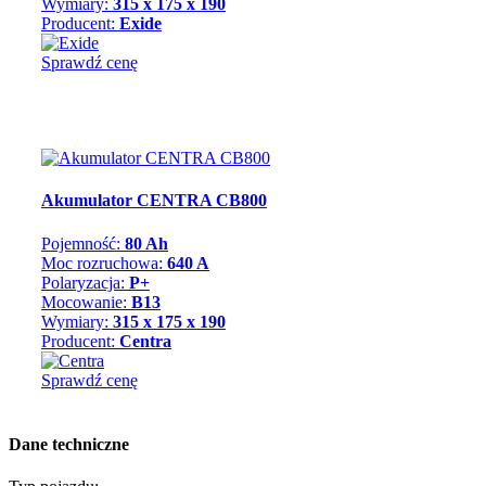
Wymiary:
315 x 175 x 190
Producent:
Exide
Sprawdź cenę
Akumulator CENTRA CB800
Pojemność:
80 Ah
Moc rozruchowa:
640 A
Polaryzacja:
P+
Mocowanie:
B13
Wymiary:
315 x 175 x 190
Producent:
Centra
Sprawdź cenę
Dane techniczne