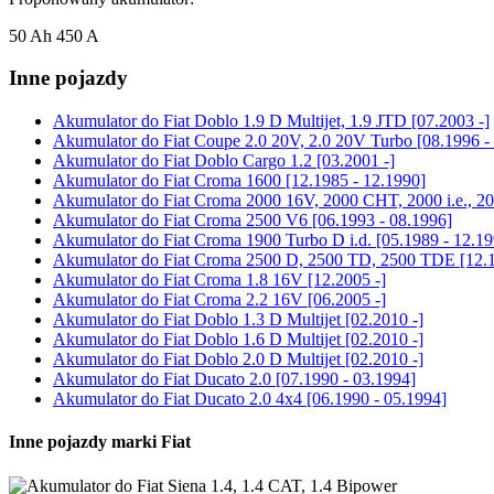
50 Ah 450 A
Inne pojazdy
Akumulator do
Fiat Doblo 1.9 D Multijet, 1.9 JTD [07.2003 -]
Akumulator do
Fiat Coupe 2.0 20V, 2.0 20V Turbo [08.1996 -
Akumulator do
Fiat Doblo Cargo 1.2 [03.2001 -]
Akumulator do
Fiat Croma 1600 [12.1985 - 12.1990]
Akumulator do
Fiat Croma 2000 16V, 2000 CHT, 2000 i.e., 200
Akumulator do
Fiat Croma 2500 V6 [06.1993 - 08.1996]
Akumulator do
Fiat Croma 1900 Turbo D i.d. [05.1989 - 12.19
Akumulator do
Fiat Croma 2500 D, 2500 TD, 2500 TDE [12.1
Akumulator do
Fiat Croma 1.8 16V [12.2005 -]
Akumulator do
Fiat Croma 2.2 16V [06.2005 -]
Akumulator do
Fiat Doblo 1.3 D Multijet [02.2010 -]
Akumulator do
Fiat Doblo 1.6 D Multijet [02.2010 -]
Akumulator do
Fiat Doblo 2.0 D Multijet [02.2010 -]
Akumulator do
Fiat Ducato 2.0 [07.1990 - 03.1994]
Akumulator do
Fiat Ducato 2.0 4x4 [06.1990 - 05.1994]
Inne pojazdy marki Fiat