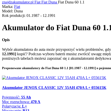
znajdzakumulator.pl
Fiat
Fiat Duna
Fiat Duna 60 1.1
Marka:
Fiat
Model:
Duna
Rok produkcji:
01.1987 - 12.1991
Akumulator do
Fiat Duna 60 1.1
Opis
Wybór akumulatora do auta może przysporzyć wielu problemów, gdy
12.1991]
kupić? Podczas wyboru baterii musisz zwrócić uwagę międ
poniższych tabelach możesz zapoznać się z akumulatorami dedyko
Proponowane akumulatory do Fiat Duna 60 1.1 [01.1987 - 12.1991] o pojemno
Akumulator JENOX CLASSIC 12V 55AH 470A L+ 055615K
Pojemność:
55 Ah
Moc rozruchowa:
470 A
Polaryzacja:
L+
Mocowanie:
B13