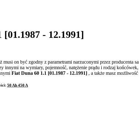
 [01.1987 - 12.1991]
ż musi on być zgodny z parametrami narzuconymi przez producenta 
zy innymi na wymiary, pojemność, natężenie prądu i rodzaj końcówek
wanymi
Fiat Duna 60 1.1 [01.1987 - 12.1991]
, a także masz możliwość
ści:
50 Ah 450 A