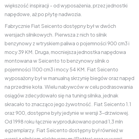
większość inspiracji - od wyposażenia, przez jednostki
napędowe, aż po płytę nadwozia.
Fabrycznie Fiat Seicento dostępny był w dwóch
wersjach silnikowych. Pierwsza z nich to silnik
benzynowy z wtryskiem paliwa o pojemności 900 cm3 i
mocy 39 KM. Druga, mocniejsza jednostka napędowa
montowana w Seicento to benzynowy silnik o
pojemności 1100 cm3 i mocy 54 KM. Fiat Seicento
wyposażony był w manualną skrzynię biegów oraz napęd
na przednie koła. Wielu nabywców w celu podrasowania
osiągów zdecydowało się na tuning silnika, jednak
skracało to znacząco jego żywotność. Fiat Seicento 1.1
oraz 900, dostępne były jedynie w wersji 3-drzwiowej.
Od 1998 roku łącznie wyprodukowano ponad 1,3 mln
egzemplarzy. Fiat Seicento dostępny był również w
wersji z silnikiem elektrycznym (Elettra) oraz w wersji