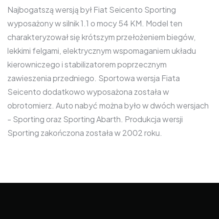
Najbogatszą wersją był Fiat Seicento Sporting
wyposażony w silnik 1.1 o mocy 54 KM. Model ten
charakteryzował się krótszym przełożeniem biegów,
lekkimi felgami, elektrycznym wspomaganiem układu
kierowniczego i stabilizatorem poprzecznym
zawieszenia przedniego. Sportowa wersja Fiata
Seicento dodatkowo wyposażona została w
obrotomierz. Auto nabyć można było w dwóch wersjach
- Sporting oraz Sporting Abarth. Produkcja wersji
Sporting zakończona została w 2002 roku.