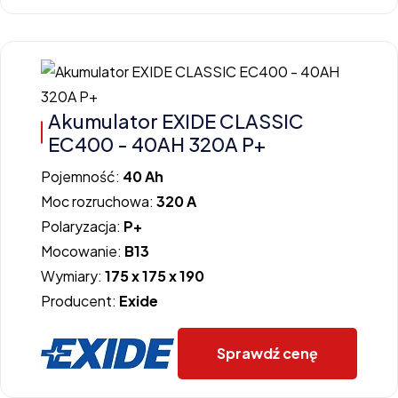
Akumulator EXIDE CLASSIC
EC400 - 40AH 320A P+
Pojemność:
40 Ah
Moc rozruchowa:
320 A
Polaryzacja:
P+
Mocowanie:
B13
Wymiary:
175 x 175 x 190
Producent:
Exide
Sprawdź cenę