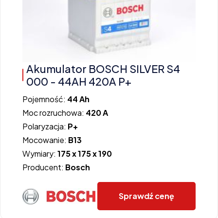
Akumulator BOSCH SILVER S4
000 - 44AH 420A P+
Pojemność:
44 Ah
Moc rozruchowa:
420 A
Polaryzacja:
P+
Mocowanie:
B13
Wymiary:
175 x 175 x 190
Producent:
Bosch
Sprawdź cenę