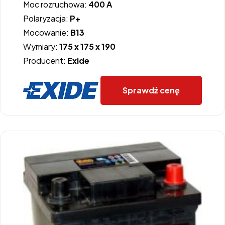
Moc rozruchowa:
400 A
Polaryzacja:
P+
Mocowanie:
B13
Wymiary:
175 x 175 x 190
Producent:
Exide
Sprawdź cenę