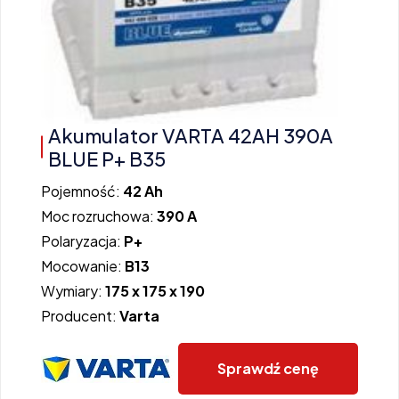
Akumulator VARTA 42AH 390A
BLUE P+ B35
Pojemność:
42 Ah
Moc rozruchowa:
390 A
Polaryzacja:
P+
Mocowanie:
B13
Wymiary:
175 x 175 x 190
Producent:
Varta
Sprawdź cenę