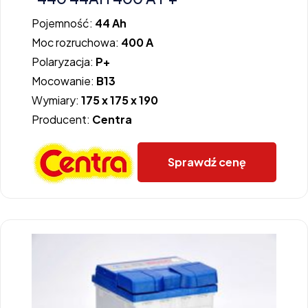
Pojemność:
44 Ah
Moc rozruchowa:
400 A
Polaryzacja:
P+
Mocowanie:
B13
Wymiary:
175 x 175 x 190
Producent:
Centra
Sprawdź cenę