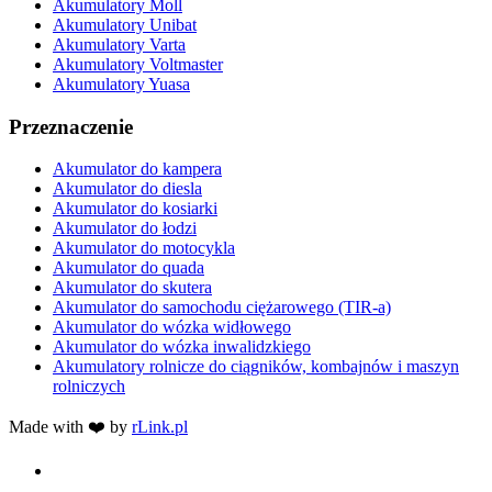
Akumulatory Moll
Akumulatory Unibat
Akumulatory Varta
Akumulatory Voltmaster
Akumulatory Yuasa
Przeznaczenie
Akumulator do kampera
Akumulator do diesla
Akumulator do kosiarki
Akumulator do łodzi
Akumulator do motocykla
Akumulator do quada
Akumulator do skutera
Akumulator do samochodu ciężarowego (TIR-a)
Akumulator do wózka widłowego
Akumulator do wózka inwalidzkiego
Akumulatory rolnicze do ciągników, kombajnów i maszyn
rolniczych
Made with ❤️ by
rLink.pl