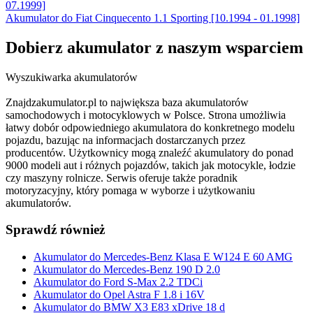
07.1999]
Akumulator do Fiat Cinquecento 1.1 Sporting [10.1994 - 01.1998]
Dobierz
akumulator
z naszym wsparciem
Wyszukiwarka akumulatorów
Znajdzakumulator.pl to największa baza akumulatorów
samochodowych i motocyklowych w Polsce. Strona umożliwia
łatwy dobór odpowiedniego akumulatora do konkretnego modelu
pojazdu, bazując na informacjach dostarczanych przez
producentów. Użytkownicy mogą znaleźć akumulatory do ponad
9000 modeli aut i różnych pojazdów, takich jak motocykle, łodzie
czy maszyny rolnicze. Serwis oferuje także poradnik
motoryzacyjny, który pomaga w wyborze i użytkowaniu
akumulatorów.
Sprawdź również
Akumulator do Mercedes-Benz Klasa E W124 E 60 AMG
Akumulator do Mercedes-Benz 190 D 2.0
Akumulator do Ford S-Max 2.2 TDCi
Akumulator do Opel Astra F 1.8 i 16V
Akumulator do BMW X3 E83 xDrive 18 d