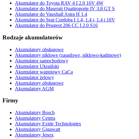
Akumulator do Toyota RAV 4 I 2.0 16V 4W
Akumulator do Maserati Quattroporte IV 3.8 GT S
Akumulator do Vauxhall Astra H 1.4
Akumulator do Seat Cordoba I 1.4, 1.4 i, 1.4 i 16V
Akumulator do Peugeot 206 CC I 2.0 S16
Rodzaje akumulatorów
Akumulatory obsługowe
Akumulatory niklowe (zasadowe, niklowo-kadmowe)
Akumulator samochodowy
Akumulator Ukraiński
Akumulator wapniowy CaCa
Akumulator żelowy
Akumulatory obsługowe
Akumulatory AGM
Firmy
Akumulatory Bosch
Akumulatory Centra
Akumulatory Exide Technologies
Akumulatory Gigawatt
Akumulatory Jenox