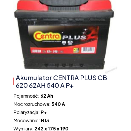
Akumulator CENTRA PLUS CB
620 62AH 540 A P+
Pojemność:
62 Ah
Moc rozruchowa:
540 A
Polaryzacja:
P+
Mocowanie:
B13
Wymiary:
242 x 175 x 190