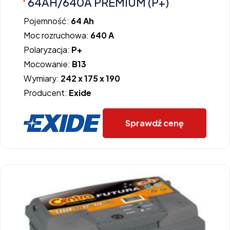
64AH/640A PREMIUM (P+)
Pojemność:
64 Ah
Moc rozruchowa:
640 A
Polaryzacja:
P+
Mocowanie:
B13
Wymiary:
242 x 175 x 190
Producent:
Exide
Sprawdź cenę