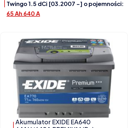
Twingo 1.5 dCi [03.2007 -] o pojemności:
65 Ah 640 A
Akumulator EXIDE EA640