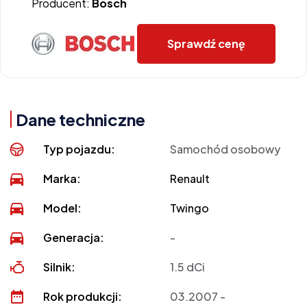
Producent:
Bosch
Sprawdź cenę
Dane techniczne
Typ pojazdu:
Samochód osobowy
Marka:
Renault
Model:
Twingo
Generacja:
-
Silnik:
1.5 dCi
Rok produkcji:
03.2007 -