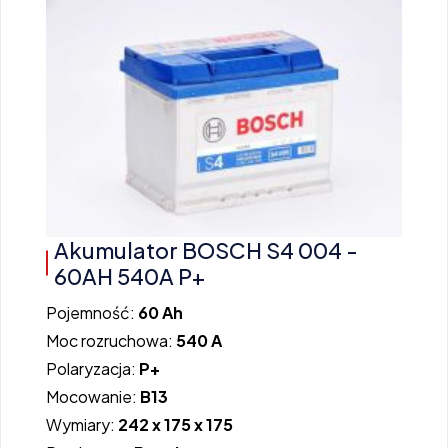
Akumulator BOSCH S4 004 -
60AH 540A P+
Pojemność:
60 Ah
Moc rozruchowa:
540 A
Polaryzacja:
P+
Mocowanie:
B13
Wymiary:
242 x 175 x 175