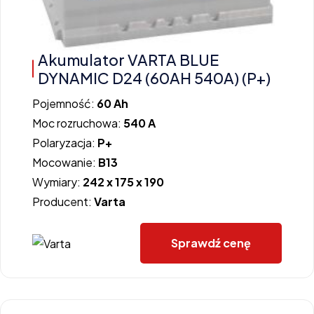
Akumulator VARTA BLUE
DYNAMIC D24 (60AH 540A) (P+)
Pojemność:
60 Ah
Moc rozruchowa:
540 A
Polaryzacja:
P+
Mocowanie:
B13
Wymiary:
242 x 175 x 190
Producent:
Varta
Sprawdź cenę