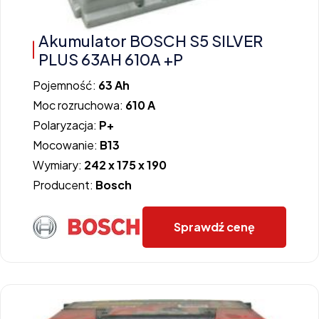
Akumulator BOSCH S5 SILVER
PLUS 63AH 610A +P
Pojemność:
63 Ah
Moc rozruchowa:
610 A
Polaryzacja:
P+
Mocowanie:
B13
Wymiary:
242 x 175 x 190
Producent:
Bosch
Sprawdź cenę