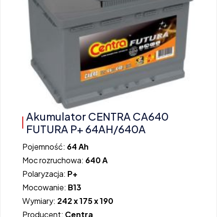
Akumulator CENTRA CA640
FUTURA P+ 64AH/640A
Pojemność:
64 Ah
Moc rozruchowa:
640 A
Polaryzacja:
P+
Mocowanie:
B13
Wymiary:
242 x 175 x 190
Producent:
Centra