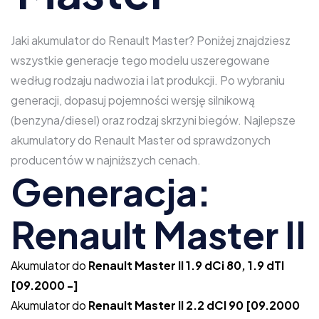
Jaki akumulator do Renault Master? Poniżej znajdziesz
wszystkie generacje tego modelu uszeregowane
według rodzaju nadwozia i lat produkcji. Po wybraniu
generacji, dopasuj pojemności wersję silnikową
(benzyna/diesel) oraz rodzaj skrzyni biegów. Najlepsze
akumulatory do Renault Master od sprawdzonych
producentów w najniższych cenach.
Generacja:
Renault Master II
Akumulator do
Renault Master II 1.9 dCi 80, 1.9 dTI
[09.2000 -]
Akumulator do
Renault Master II 2.2 dCI 90 [09.2000