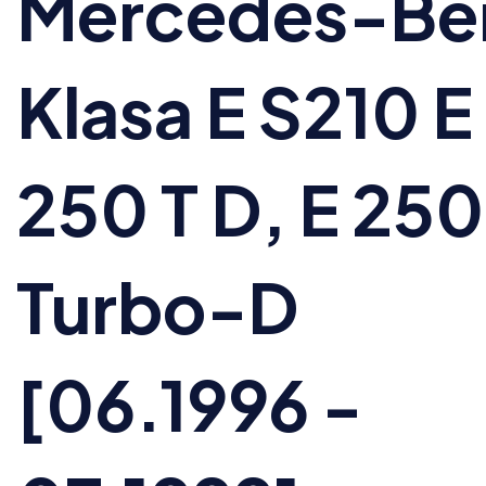
Mercedes-Be
Klasa E S210 E
250 T D, E 250
Turbo-D
[06.1996 -