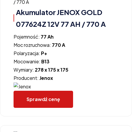
Akumulator JENOX GOLD
077624Z 12V 77 AH / 770 A
Pojemność:
77 Ah
Moc rozruchowa:
770 A
Polaryzacja:
P+
Mocowanie:
B13
Wymiary:
278 x 175 x 175
Producent:
Jenox
Sprawdź cenę