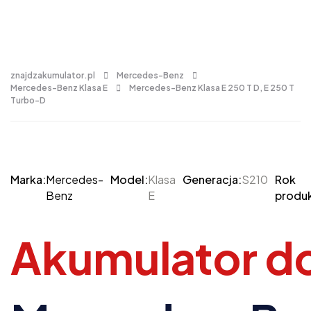
znajdzakumulator.pl
Mercedes-Benz
Mercedes-Benz Klasa E
Mercedes-Benz Klasa E 250 T D, E 250 T
Turbo-D
Marka:
Mercedes-
Model:
Klasa
Generacja:
S210
Rok
Benz
E
produk
Akumulator d