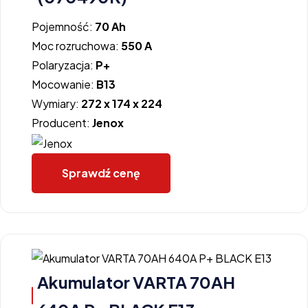
Pojemność:
70 Ah
Moc rozruchowa:
550 A
Polaryzacja:
P+
Mocowanie:
B13
Wymiary:
272 x 174 x 224
Producent:
Jenox
Sprawdź cenę
Akumulator VARTA 70AH