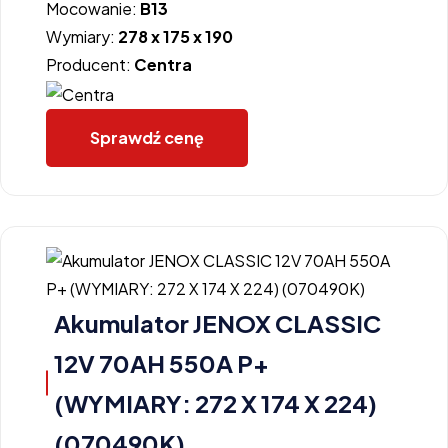
Mocowanie:
B13
Wymiary:
278 x 175 x 190
Producent:
Centra
Sprawdź cenę
Akumulator JENOX CLASSIC
12V 70AH 550A P+
(WYMIARY: 272 X 174 X 224)
(070490K)