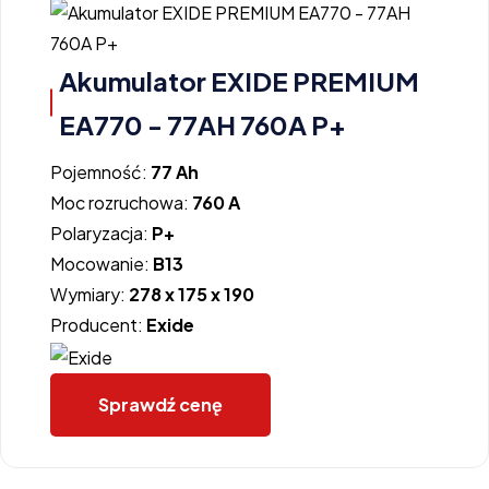
Akumulator EXIDE PREMIUM
EA770 - 77AH 760A P+
Pojemność:
77 Ah
Moc rozruchowa:
760 A
Polaryzacja:
P+
Mocowanie:
B13
Wymiary:
278 x 175 x 190
Producent:
Exide
Sprawdź cenę