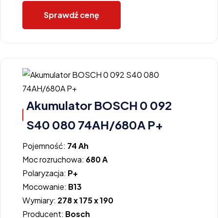
Sprawdź cenę
Akumulator BOSCH 0 092
S40 080 74AH/680A P+
Pojemność:
74 Ah
Moc rozruchowa:
680 A
Polaryzacja:
P+
Mocowanie:
B13
Wymiary:
278 x 175 x 190
Producent:
Bosch