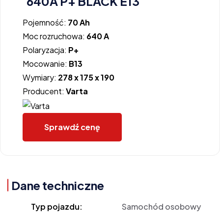
640A P+ BLACK E13
Pojemność:
70 Ah
Moc rozruchowa:
640 A
Polaryzacja:
P+
Mocowanie:
B13
Wymiary:
278 x 175 x 190
Producent:
Varta
Sprawdź cenę
Dane techniczne
Typ pojazdu:
Samochód osobowy