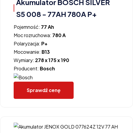
Akumulator BOSCH SILVER
S5 008 - 77AH 780A P+
Pojemność:
77 Ah
Moc rozruchowa:
780 A
Polaryzacja:
P+
Mocowanie:
B13
Wymiary:
278 x 175 x 190
Producent:
Bosch
Sprawdź cenę