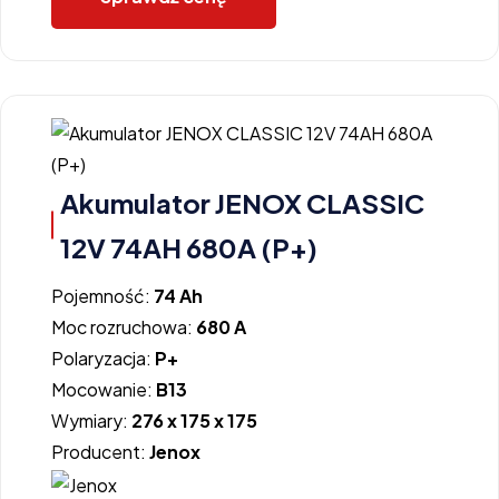
Akumulator JENOX CLASSIC
12V 74AH 680A (P+)
Pojemność:
74 Ah
Moc rozruchowa:
680 A
Polaryzacja:
P+
Mocowanie:
B13
Wymiary:
276 x 175 x 175
Producent:
Jenox