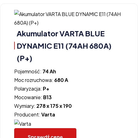
Akumulator VARTA BLUE
DYNAMIC E11 (74AH 680A)
(P+)
Pojemność:
74 Ah
Moc rozruchowa:
680 A
Polaryzacja:
P+
Mocowanie:
B13
Wymiary:
278 x 175 x 190
Producent:
Varta
Sprawdź cenę