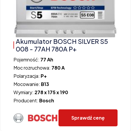
Akumulator BOSCH SILVER S5
008 - 77AH 780A P+
Pojemność:
77 Ah
Moc rozruchowa:
780 A
Polaryzacja:
P+
Mocowanie:
B13
Wymiary:
278 x 175 x 190
Producent:
Bosch
Sprawdź cenę