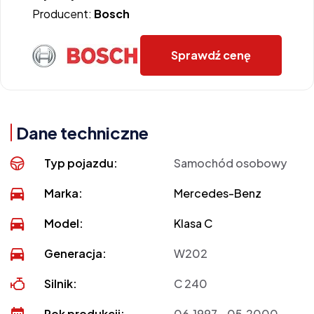
Producent:
Bosch
Sprawdź cenę
Dane techniczne
Typ pojazdu:
Samochód osobowy
Marka:
Mercedes-Benz
Model:
Klasa C
Generacja:
W202
Silnik:
C 240
Rok produkcji:
06.1997 - 05.2000