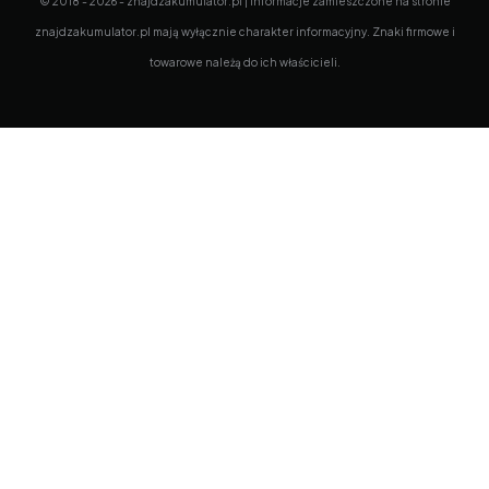
© 2018 - 2026 - znajdzakumulator.pl | Informacje zamieszczone na stronie
znajdzakumulator.pl mają wyłącznie charakter informacyjny. Znaki firmowe i
towarowe należą do ich właścicieli.