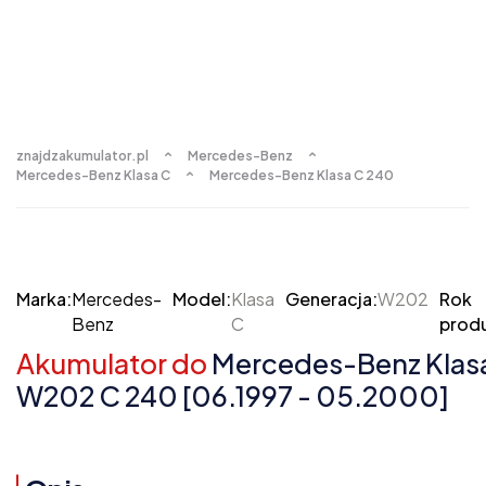
znajdzakumulator.pl
Mercedes-Benz
Mercedes-Benz Klasa C
Mercedes-Benz Klasa C 240
Marka:
Mercedes-
Model:
Klasa
Generacja:
W202
Rok
Benz
C
produ
Akumulator do
Mercedes-Benz Klas
W202 C 240 [06.1997 - 05.2000]