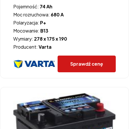
Pojemność:
74 Ah
Moc rozruchowa:
680 A
Polaryzacja:
P+
Mocowanie:
B13
Wymiary:
278 x 175 x 190
Producent:
Varta
Sprawdź cenę