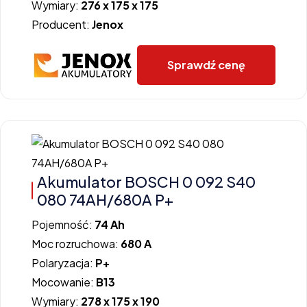
Wymiary:
276 x 175 x 175
Producent:
Jenox
Sprawdź cenę
Akumulator BOSCH 0 092 S40
080 74AH/680A P+
Pojemność:
74 Ah
Moc rozruchowa:
680 A
Polaryzacja:
P+
Mocowanie:
B13
Wymiary:
278 x 175 x 190