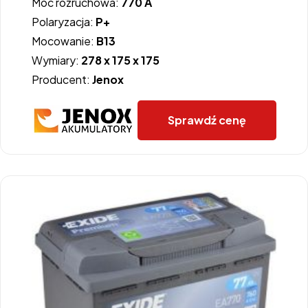
Moc rozruchowa:
770 A
Polaryzacja:
P+
Mocowanie:
B13
Wymiary:
278 x 175 x 175
Producent:
Jenox
Sprawdź cenę