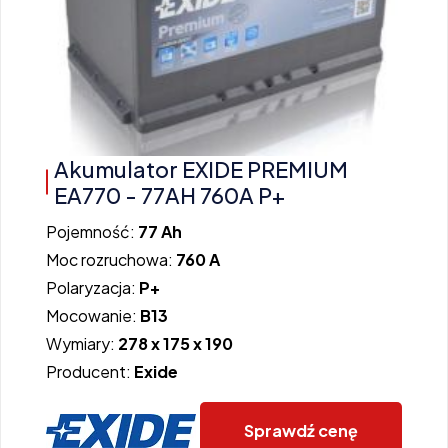
Akumulator EXIDE PREMIUM
EA770 - 77AH 760A P+
Pojemność:
77 Ah
Moc rozruchowa:
760 A
Polaryzacja:
P+
Mocowanie:
B13
Wymiary:
278 x 175 x 190
Producent:
Exide
Sprawdź cenę