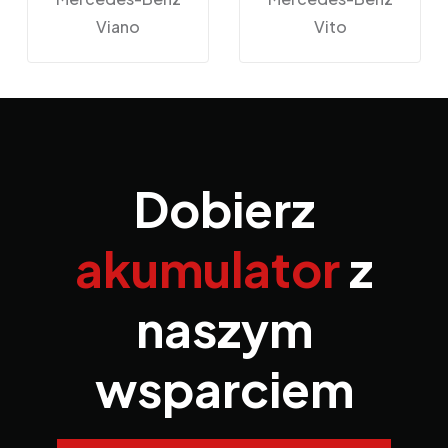
Viano
Vito
Dobierz
akumulator
z
naszym
wsparciem