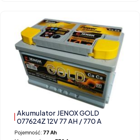
Akumulator JENOX GOLD
077624Z 12V 77 AH / 770 A
Pojemność:
77 Ah