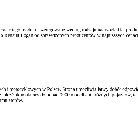
eracje tego modelu uszeregowane według rodzaju nadwozia i lat produk
y do Renault Logan od sprawdzonych producentów w najniższych cenac
ch i motocyklowych w Polsce. Strona umożliwia łatwy dobór odpowie
leźć akumulatory do ponad 9000 modeli aut i różnych pojazdów, takic
umulatorów.