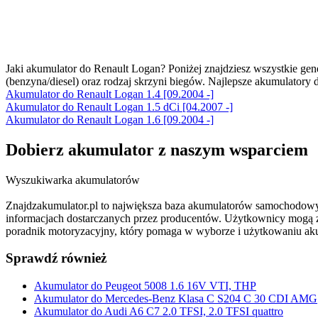
Jaki akumulator do Renault Logan? Poniżej znajdziesz wszystkie gen
(benzyna/diesel) oraz rodzaj skrzyni biegów. Najlepsze akumulator
Akumulator do Renault Logan 1.4 [09.2004 -]
Akumulator do Renault Logan 1.5 dCi [04.2007 -]
Akumulator do Renault Logan 1.6 [09.2004 -]
Dobierz
akumulator
z naszym wsparciem
Wyszukiwarka akumulatorów
Znajdzakumulator.pl to największa baza akumulatorów samochodowy
informacjach dostarczanych przez producentów. Użytkownicy mogą zna
poradnik motoryzacyjny, który pomaga w wyborze i użytkowaniu ak
Sprawdź również
Akumulator do Peugeot 5008 1.6 16V VTI, THP
Akumulator do Mercedes-Benz Klasa C S204 C 30 CDI AMG
Akumulator do Audi A6 C7 2.0 TFSI, 2.0 TFSI quattro