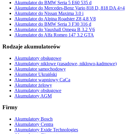
Akumulator do BMW Seria 5 E60 535 d
Akumulator do Mercedes-Benz Vario 818 D, 818 DA 4×4
Akumulator do Nissan Maxima 3.0 i
Akumulator do Alpina Roadster Z8 4.8 V8
Akumulator do BMW Seria 3 F30 316 d
Akumulator do Vauxhall Omega B 3.2 V6
Akumulator do Alfa Romeo 147 3.2 GTA
Rodzaje akumulatorów
Akumulatory obsługowe
Akumulatory niklowe (zasadowe, niklowo-kadmowe)
Akumulator samochodowy
Akumulator Ukraiński
Akumulator wapniowy CaCa
Akumulator żelowy
Akumulatory obsługowe
Akumulatory AGM
Firmy
Akumulatory Bosch
Akumulatory Centra
Akumulatory Exide Technologies