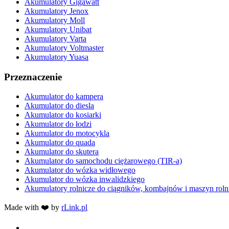
Akumulatory Gigawatt
Akumulatory Jenox
Akumulatory Moll
Akumulatory Unibat
Akumulatory Varta
Akumulatory Voltmaster
Akumulatory Yuasa
Przeznaczenie
Akumulator do kampera
Akumulator do diesla
Akumulator do kosiarki
Akumulator do łodzi
Akumulator do motocykla
Akumulator do quada
Akumulator do skutera
Akumulator do samochodu ciężarowego (TIR-a)
Akumulator do wózka widłowego
Akumulator do wózka inwalidzkiego
Akumulatory rolnicze do ciągników, kombajnów i maszyn roln
Made with ❤️ by
rLink.pl