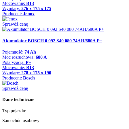
Mocowanie:
B13
Wymiary:
276 x 175 x 175
Producent:
Jenox
Sprawdź cenę
Akumulator BOSCH 0 092 S40 080 74AH/680A P+
Pojemność:
74 Ah
Moc rozruchowa:
680 A
Polaryzacja:
P+
Mocowanie:
B13
Wymiary:
278 x 175 x 190
Producent:
Bosch
Sprawdź cenę
Dane techniczne
Typ pojazdu:
Samochód osobowy