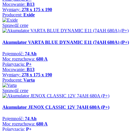
Mocowanie:
B13
Wymiary:
278 x 175 x 190
Producent:
Exide
Sprawdź cenę
Akumulator VARTA BLUE DYNAMIC E11 (74AH 680A) (P+)
Pojemność:
74 Ah
Moc rozruchowa:
680 A
Polaryzacja:
P+
Mocowanie:
B13
Wymiary:
278 x 175 x 190
Producent:
Varta
Sprawdź cenę
Akumulator JENOX CLASSIC 12V 74AH 680A (P+)
Pojemność:
74 Ah
Moc rozruchowa:
680 A
Polaryzacja:
P+