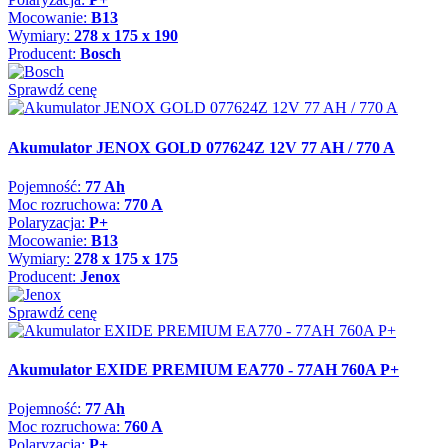
Mocowanie:
B13
Wymiary:
278 x 175 x 190
Producent:
Bosch
Sprawdź cenę
Akumulator JENOX GOLD 077624Z 12V 77 AH / 770 A
Pojemność:
77 Ah
Moc rozruchowa:
770 A
Polaryzacja:
P+
Mocowanie:
B13
Wymiary:
278 x 175 x 175
Producent:
Jenox
Sprawdź cenę
Akumulator EXIDE PREMIUM EA770 - 77AH 760A P+
Pojemność:
77 Ah
Moc rozruchowa:
760 A
Polaryzacja:
P+