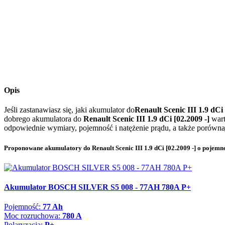
Opis
Jeśli zastanawiasz się, jaki akumulator do
Renault Scenic III 1.9 dCi
dobrego akumulatora do
Renault Scenic III 1.9 dCi [02.2009 -]
war
odpowiednie wymiary, pojemność i natężenie prądu, a także porównaj
Proponowane akumulatory do Renault Scenic III 1.9 dCi [02.2009 -] o pojemn
Akumulator BOSCH SILVER S5 008 - 77AH 780A P+
Pojemność:
77 Ah
Moc rozruchowa:
780 A
Polaryzacja:
P+