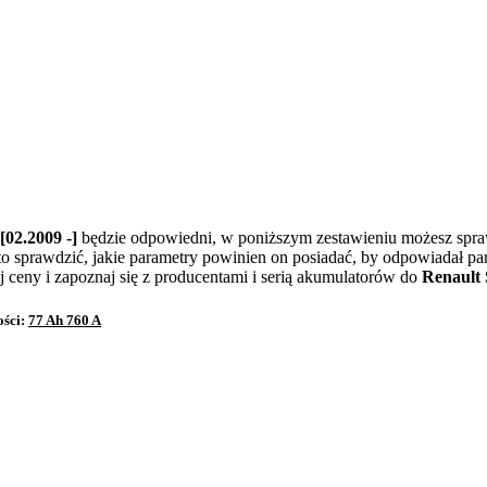
 [02.2009 -]
będzie odpowiedni, w poniższym zestawieniu możesz spraw
to sprawdzić, jakie parametry powinien on posiadać, by odpowiadał 
 ceny i zapoznaj się z producentami i serią akumulatorów do
Renault 
ości:
77 Ah 760 A