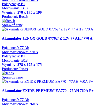
Polaryzacja:
P+
Mocowanie:
B13
Wymiary:
278 x 175 x 190
Producent:
Bosch
Sprawdź cenę
Akumulator JENOX GOLD 077624Z 12V 77 AH / 770 A
Pojemność:
77 Ah
Moc rozruchowa:
770 A
Polaryzacja:
P+
Mocowanie:
B13
Wymiary:
278 x 175 x 175
Producent:
Jenox
Sprawdź cenę
Akumulator EXIDE PREMIUM EA770 - 77AH 760A P+
Pojemność:
77 Ah
Moc rozruchowa:
760 A