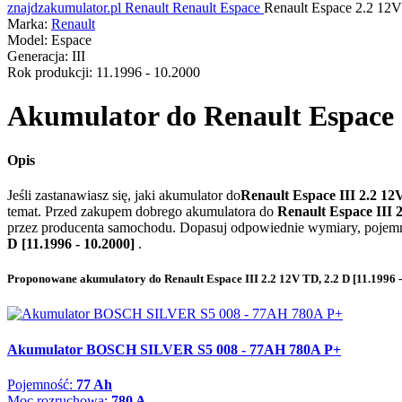
znajdzakumulator.pl
Renault
Renault Espace
Renault Espace 2.2 12V
Marka:
Renault
Model:
Espace
Generacja:
III
Rok produkcji:
11.1996 - 10.2000
Akumulator do
Renault Espace I
Opis
Jeśli zastanawiasz się, jaki akumulator do
Renault Espace III 2.2 12
temat. Przed zakupem dobrego akumulatora do
Renault Espace III 2
przez producenta samochodu. Dopasuj odpowiednie wymiary, pojemnoś
D [11.1996 - 10.2000]
.
Proponowane akumulatory do Renault Espace III 2.2 12V TD, 2.2 D [11.1996 -
Akumulator BOSCH SILVER S5 008 - 77AH 780A P+
Pojemność:
77 Ah
Moc rozruchowa:
780 A