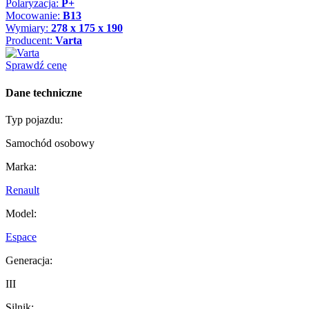
Polaryzacja:
P+
Mocowanie:
B13
Wymiary:
278 x 175 x 190
Producent:
Varta
Sprawdź cenę
Dane techniczne
Typ pojazdu:
Samochód osobowy
Marka:
Renault
Model:
Espace
Generacja:
III
Silnik: