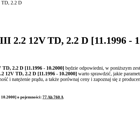
 TD, 2.2 D
II 2.2 12V TD, 2.2 D [11.1996 - 
V TD, 2.2 D [11.1996 - 10.2000]
będzie odpowiedni, w poniższym zest
.2 12V TD, 2.2 D [11.1996 - 10.2000]
warto sprawdzić, jakie parame
ć i natężenie prądu, a także porównaj ceny i zapoznaj się z produce
 10.2000] o pojemności:
77 Ah 760 A