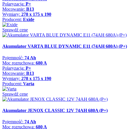
Polaryzacja:
P+
Mocowanie:
B13
Wymiary:
278 x 175 x 190
Producent:
Exide
Sprawdź cenę
Akumulator VARTA BLUE DYNAMIC E11 (74AH 680A) (P+)
Pojemność:
74 Ah
Moc rozruchowa:
680 A
Polaryzacja:
P+
Mocowanie:
B13
Wymiary:
278 x 175 x 190
Producent:
Varta
Sprawdź cenę
Akumulator JENOX CLASSIC 12V 74AH 680A (P+)
Pojemność:
74 Ah
Moc rozruchowa:
680 A