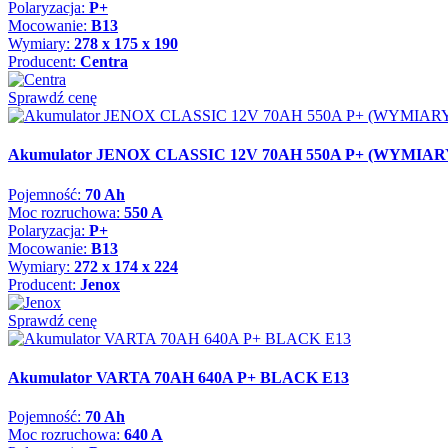
Polaryzacja:
P+
Mocowanie:
B13
Wymiary:
278 x 175 x 190
Producent:
Centra
Sprawdź cenę
Akumulator JENOX CLASSIC 12V 70AH 550A P+ (WYMIARY: 
Pojemność:
70 Ah
Moc rozruchowa:
550 A
Polaryzacja:
P+
Mocowanie:
B13
Wymiary:
272 x 174 x 224
Producent:
Jenox
Sprawdź cenę
Akumulator VARTA 70AH 640A P+ BLACK E13
Pojemność:
70 Ah
Moc rozruchowa:
640 A