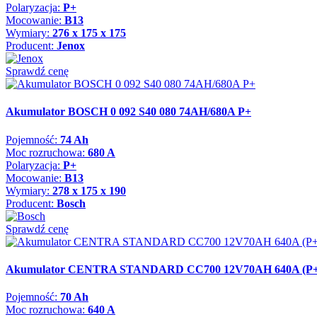
Polaryzacja:
P+
Mocowanie:
B13
Wymiary:
276 x 175 x 175
Producent:
Jenox
Sprawdź cenę
Akumulator BOSCH 0 092 S40 080 74AH/680A P+
Pojemność:
74 Ah
Moc rozruchowa:
680 A
Polaryzacja:
P+
Mocowanie:
B13
Wymiary:
278 x 175 x 190
Producent:
Bosch
Sprawdź cenę
Akumulator CENTRA STANDARD CC700 12V70AH 640A (P+
Pojemność:
70 Ah
Moc rozruchowa:
640 A