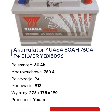
Akumulator YUASA 80AH 760A
P+ SILVER YBX5096
Pojemność:
80 Ah
Moc rozruchowa:
760 A
Polaryzacja:
P+
Mocowanie:
B13
Wymiary:
278 x 175 x 190
Producent:
Yuasa