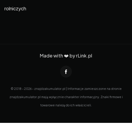
rolniczych
Made with ❤️ by
rLink.pl
© 2018 - 2026 - znajdzakumulator.pl | Informacje zamieszczone na stronie
znajdzakumulator.pl mają wyłącznie charakter informacyjny. Znaki firmowe i
towarowe należą do ich właścicieli.