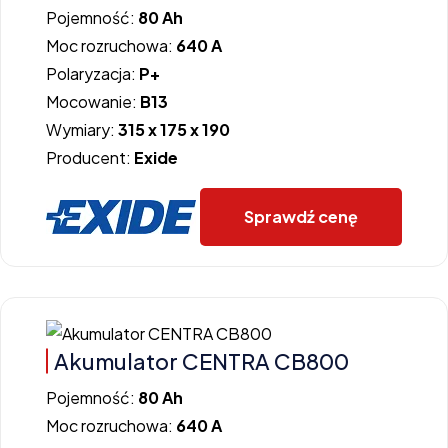
Pojemność:
80 Ah
Moc rozruchowa:
640 A
Polaryzacja:
P+
Mocowanie:
B13
Wymiary:
315 x 175 x 190
Producent:
Exide
Sprawdź cenę
Akumulator CENTRA CB800
Pojemność:
80 Ah
Moc rozruchowa:
640 A