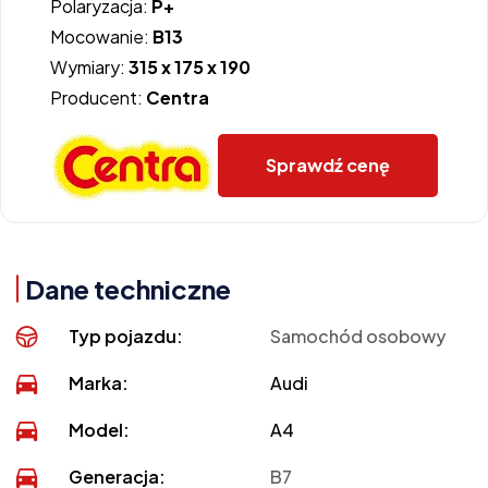
Polaryzacja:
P+
Mocowanie:
B13
Wymiary:
315 x 175 x 190
Producent:
Centra
Sprawdź cenę
Dane techniczne
Typ pojazdu:
Samochód osobowy
Marka:
Audi
Model:
A4
Generacja:
B7