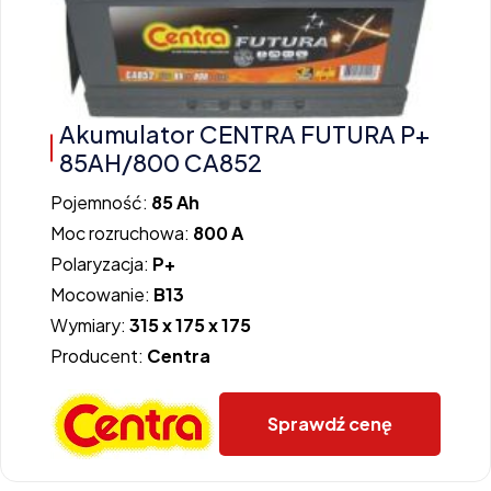
Akumulator CENTRA FUTURA P+
85AH/800 CA852
Pojemność:
85 Ah
Moc rozruchowa:
800 A
Polaryzacja:
P+
Mocowanie:
B13
Wymiary:
315 x 175 x 175
Producent:
Centra
Sprawdź cenę