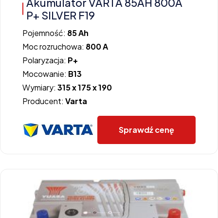
Akumulator VARTA 85AH 800A
P+ SILVER F19
Pojemność:
85 Ah
Moc rozruchowa:
800 A
Polaryzacja:
P+
Mocowanie:
B13
Wymiary:
315 x 175 x 190
Producent:
Varta
Sprawdź cenę