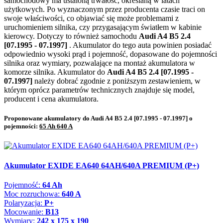
samochodowy ma ustaloną trwałość, określaną w latach
użytkowych. Po wyznaczonym przez producenta czasie traci on
swoje właściwości, co objawiać się może problemami z
uruchomieniem silnika, czy przygasającym światłem w kabinie
kierowcy. Dotyczy to również samochodu
Audi A4 B5 2.4
[07.1995 - 07.1997]
. Akumulator do tego auta powinien posiadać
odpowiednio wysoki prąd i pojemność, dopasowane do pojemności
silnika oraz wymiary, pozwalające na montaż akumulatora w
komorze silnika. Akumulator do
Audi A4 B5 2.4 [07.1995 -
07.1997]
należy dobrać zgodnie z poniższym zestawieniem, w
którym oprócz parametrów technicznych znajduje się model,
producent i cena akumulatora.
Proponowane akumulatory do Audi A4 B5 2.4 [07.1995 - 07.1997] o
pojemności:
65 Ah 640 A
Akumulator EXIDE EA640 64AH/640A PREMIUM (P+)
Pojemność:
64 Ah
Moc rozruchowa:
640 A
Polaryzacja:
P+
Mocowanie:
B13
Wymiary:
242 x 175 x 190