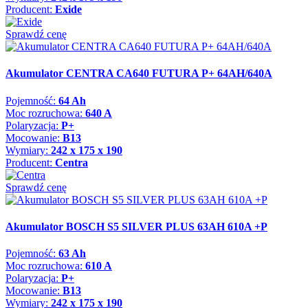
Producent:
Exide
Sprawdź cenę
Akumulator CENTRA CA640 FUTURA P+ 64AH/640A
Pojemność:
64 Ah
Moc rozruchowa:
640 A
Polaryzacja:
P+
Mocowanie:
B13
Wymiary:
242 x 175 x 190
Producent:
Centra
Sprawdź cenę
Akumulator BOSCH S5 SILVER PLUS 63AH 610A +P
Pojemność:
63 Ah
Moc rozruchowa:
610 A
Polaryzacja:
P+
Mocowanie:
B13
Wymiary:
242 x 175 x 190