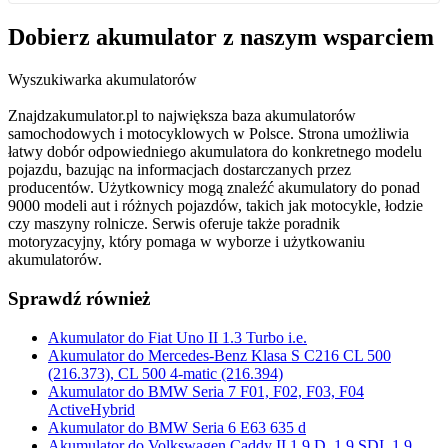
Dobierz
akumulator
z naszym wsparciem
Wyszukiwarka akumulatorów
Znajdzakumulator.pl to największa baza akumulatorów
samochodowych i motocyklowych w Polsce. Strona umożliwia
łatwy dobór odpowiedniego akumulatora do konkretnego modelu
pojazdu, bazując na informacjach dostarczanych przez
producentów. Użytkownicy mogą znaleźć akumulatory do ponad
9000 modeli aut i różnych pojazdów, takich jak motocykle, łodzie
czy maszyny rolnicze. Serwis oferuje także poradnik
motoryzacyjny, który pomaga w wyborze i użytkowaniu
akumulatorów.
Sprawdź również
Akumulator do Fiat Uno II 1.3 Turbo i.e.
Akumulator do Mercedes-Benz Klasa S C216 CL 500
(216.373), CL 500 4-matic (216.394)
Akumulator do BMW Seria 7 F01, F02, F03, F04
ActiveHybrid
Akumulator do BMW Seria 6 E63 635 d
Akumulator do Volkswagen Caddy II 1.9 D, 1.9 SDI, 1.9