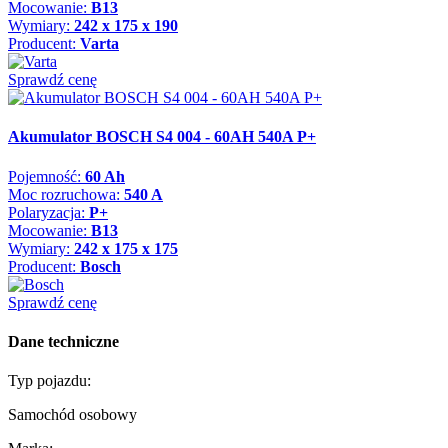
Mocowanie:
B13
Wymiary:
242 x 175 x 190
Producent:
Varta
Sprawdź cenę
Akumulator BOSCH S4 004 - 60AH 540A P+
Pojemność:
60 Ah
Moc rozruchowa:
540 A
Polaryzacja:
P+
Mocowanie:
B13
Wymiary:
242 x 175 x 175
Producent:
Bosch
Sprawdź cenę
Dane techniczne
Typ pojazdu:
Samochód osobowy