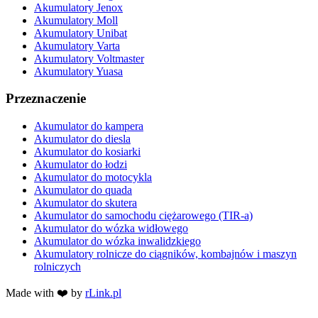
Akumulatory Jenox
Akumulatory Moll
Akumulatory Unibat
Akumulatory Varta
Akumulatory Voltmaster
Akumulatory Yuasa
Przeznaczenie
Akumulator do kampera
Akumulator do diesla
Akumulator do kosiarki
Akumulator do łodzi
Akumulator do motocykla
Akumulator do quada
Akumulator do skutera
Akumulator do samochodu ciężarowego (TIR-a)
Akumulator do wózka widłowego
Akumulator do wózka inwalidzkiego
Akumulatory rolnicze do ciągników, kombajnów i maszyn
rolniczych
Made with ❤️ by
rLink.pl