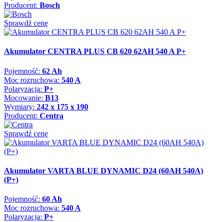
Producent:
Bosch
Sprawdź cenę
Akumulator CENTRA PLUS CB 620 62AH 540 A P+
Pojemność:
62 Ah
Moc rozruchowa:
540 A
Polaryzacja:
P+
Mocowanie:
B13
Wymiary:
242 x 175 x 190
Producent:
Centra
Sprawdź cenę
Akumulator VARTA BLUE DYNAMIC D24 (60AH 540A)
(P+)
Pojemność:
60 Ah
Moc rozruchowa:
540 A
Polaryzacja:
P+