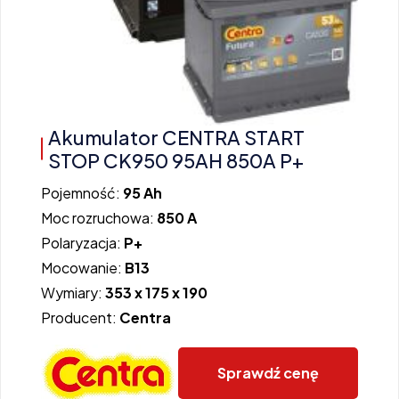
Akumulator CENTRA START
STOP CK950 95AH 850A P+
Pojemność:
95 Ah
Moc rozruchowa:
850 A
Polaryzacja:
P+
Mocowanie:
B13
Wymiary:
353 x 175 x 190
Producent:
Centra
Sprawdź cenę