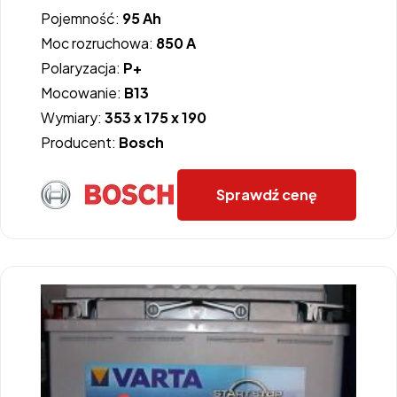
Pojemność:
95 Ah
Moc rozruchowa:
850 A
Polaryzacja:
P+
Mocowanie:
B13
Wymiary:
353 x 175 x 190
Producent:
Bosch
Sprawdź cenę