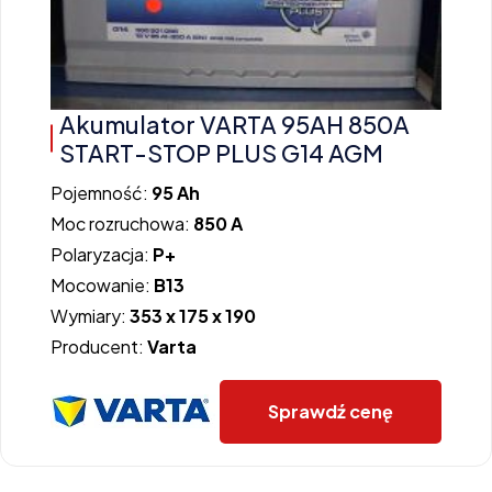
Akumulator VARTA 95AH 850A
START-STOP PLUS G14 AGM
Pojemność:
95 Ah
Moc rozruchowa:
850 A
Polaryzacja:
P+
Mocowanie:
B13
Wymiary:
353 x 175 x 190
Producent:
Varta
Sprawdź cenę