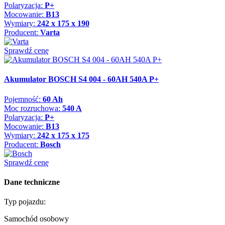
Polaryzacja:
P+
Mocowanie:
B13
Wymiary:
242 x 175 x 190
Producent:
Varta
Sprawdź cenę
Akumulator BOSCH S4 004 - 60AH 540A P+
Pojemność:
60 Ah
Moc rozruchowa:
540 A
Polaryzacja:
P+
Mocowanie:
B13
Wymiary:
242 x 175 x 175
Producent:
Bosch
Sprawdź cenę
Dane techniczne
Typ pojazdu:
Samochód osobowy