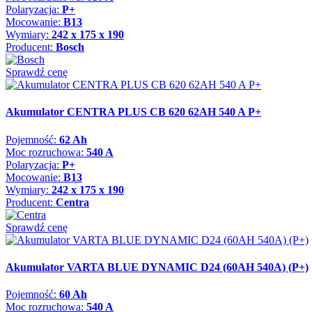
Polaryzacja:
P+
Mocowanie:
B13
Wymiary:
242 x 175 x 190
Producent:
Bosch
Sprawdź cenę
Akumulator CENTRA PLUS CB 620 62AH 540 A P+
Pojemność:
62 Ah
Moc rozruchowa:
540 A
Polaryzacja:
P+
Mocowanie:
B13
Wymiary:
242 x 175 x 190
Producent:
Centra
Sprawdź cenę
Akumulator VARTA BLUE DYNAMIC D24 (60AH 540A) (P+)
Pojemność:
60 Ah
Moc rozruchowa:
540 A