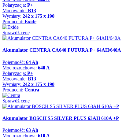
Polaryzacja:
P+
Mocowanie:
B13
Wymiary:
242 x 175 x 190
Producent:
Exide
Sprawdź cenę
Akumulator CENTRA CA640 FUTURA P+ 64AH/640A
Pojemność:
64 Ah
Moc rozruchowa:
640 A
Polaryzacja:
P+
Mocowanie:
B13
Wymiary:
242 x 175 x 190
Producent:
Centra
Sprawdź cenę
Akumulator BOSCH S5 SILVER PLUS 63AH 610A +P
Pojemność:
63 Ah
Moc rozruchowa:
610 A