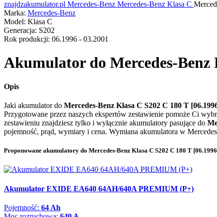
znajdzakumulator.pl
Mercedes-Benz
Mercedes-Benz Klasa C
Merced
Marka:
Mercedes-Benz
Model:
Klasa C
Generacja:
S202
Rok produkcji:
06.1996 - 03.2001
Akumulator do
Mercedes-Benz K
Opis
Jaki akumulator do
Mercedes-Benz Klasa C S202 C 180 T [06.1996
Przygotowane przez naszych ekspertów zestawienie pomoże Ci wybr
zestawieniu znajdziesz tylko i wyłącznie akumulatory pasujące do
Me
pojemność, prąd, wymiary i cena. Wymiana akumulatora w Mercedesie
Proponowane akumulatory do Mercedes-Benz Klasa C S202 C 180 T [06.1996 
Akumulator EXIDE EA640 64AH/640A PREMIUM (P+)
Pojemność:
64 Ah
Moc rozruchowa:
640 A