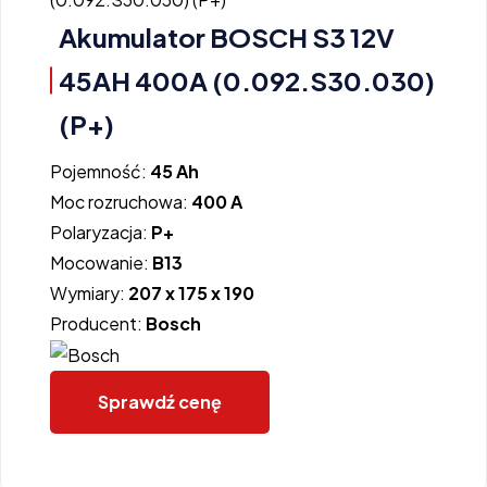
Akumulator BOSCH S3 12V
45AH 400A (0.092.S30.030)
(P+)
Pojemność:
45 Ah
Moc rozruchowa:
400 A
Polaryzacja:
P+
Mocowanie:
B13
Wymiary:
207 x 175 x 190
Producent:
Bosch
Sprawdź cenę