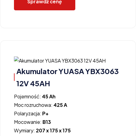
Sprawdź cenę
Akumulator YUASA YBX3063
12V 45AH
Pojemność:
45 Ah
Moc rozruchowa:
425 A
Polaryzacja:
P+
Mocowanie:
B13
Wymiary:
207 x 175 x 175