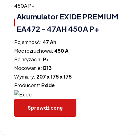
Akumulator EXIDE PREMIUM
EA472 - 47AH 450A P+
Pojemność:
47 Ah
Moc rozruchowa:
450 A
Polaryzacja:
P+
Mocowanie:
B13
Wymiary:
207 x 175 x 175
Producent:
Exide
Sprawdź cenę