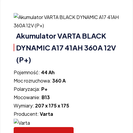
Akumulator VARTA BLACK
DYNAMIC A17 41AH 360A 12V
(P+)
Pojemność:
44 Ah
Moc rozruchowa:
360 A
Polaryzacja:
P+
Mocowanie:
B13
Wymiary:
207 x 175 x 175
Producent:
Varta