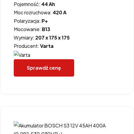
Pojemność:
44 Ah
Moc rozruchowa:
420 A
Polaryzacja:
P+
Mocowanie:
B13
Wymiary:
207 x 175 x 175
Producent:
Varta
Sprawdź cenę