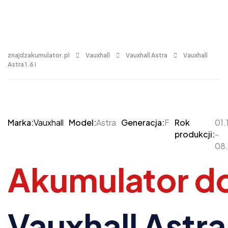
znajdzakumulator.pl
Vauxhall
Vauxhall Astra
Vauxhall
Astra 1.6 i
Marka:
Vauxhall
Model:
Astra
Generacja:
F
Rok
01.
produkcji:
-
08.
Akumulator d
Vauxhall Astra