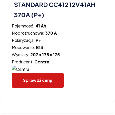
STANDARD CC412 12V41AH
370A (P+)
Pojemność:
41 Ah
Moc rozruchowa:
370 A
Polaryzacja:
P+
Mocowanie:
B13
Wymiary:
207 x 175 x 175
Producent:
Centra
Sprawdź cenę