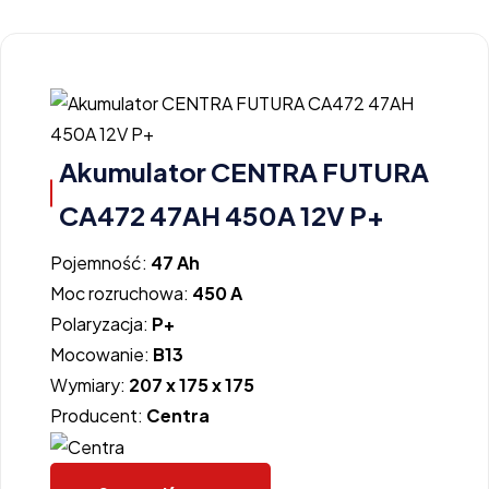
Akumulator CENTRA FUTURA
CA472 47AH 450A 12V P+
Pojemność:
47 Ah
Moc rozruchowa:
450 A
Polaryzacja:
P+
Mocowanie:
B13
Wymiary:
207 x 175 x 175
Producent:
Centra