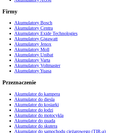
Firmy
Akumulatory Bosch
Akumulatory Centra
Akumulatory Exide Technologies
Akumulatory Gigawatt
Akumulatory Jenox
Akumulatory Moll
Akumulatory Unibat
Akumulatory Varta
Akumulatory Voltmaster
Akumulatory Yuasa
Przeznaczenie
Akumulator do kampera
Akumulator do diesla
Akumulator do kosiarki
Akumulator do łodzi
Akumulator do motocykla
Akumulator do quada
Akumulator do skutera
Akumulator do samochodu ciężarowego (TIR-a)