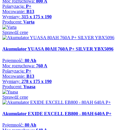
Moc rozruchowa:
800 A
Polaryzacja:
P+
Mocowanie:
B13
Wymiary:
315 x 175 x 190
Producent:
Varta
Sprawdź cenę
Akumulator YUASA 80AH 760A P+ SILVER YBX5096
Pojemność:
80 Ah
Moc rozruchowa:
760 A
Polaryzacja:
P+
Mocowanie:
B13
Wymiary:
278 x 175 x 190
Producent:
Yuasa
Sprawdź cenę
Akumulator EXIDE EXCELL EB800 - 80AH 640A P+
Pojemność:
80 Ah