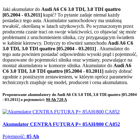
Jaki akumulator do
Audi A6 C6 3.0 TDI, 3.0 TDI quattro
[05.2004 - 03.2011]
kupić? To pytanie zadaje niemal każdy
posiadacz tego auta. Akumulator samochodowy ma ustaloną
trwałość, określaną w latach użytkowych. Po wyznaczonym przez
producenta czasie traci on swoje właściwości, co objawiać się może
problemami z uruchomieniem silnika, czy przygasającym światłem
w kabinie kierowcy. Dotyczy to również samochodu
Audi A6 C6
3.0 TDI, 3.0 TDI quattro [05.2004 - 03.2011]
. Akumulator do
tego auta powinien posiadać odpowiednio wysoki prąd i pojemność,
dopasowane do pojemności silnika oraz wymiary, pozwalające na
montaż akumulatora w komorze silnika. Akumulator do
Audi A6
C6 3.0 TDI, 3.0 TDI quattro [05.2004 - 03.2011]
należy dobrać
zgodnie z poniższym zestawieniem, w którym oprócz parametrów
technicznych znajduje się model, producent i cena akumulatora.
Proponowane akumulatory do Audi A6 C6 3.0 TDI, 3.0 TDI quattro [05.2004
- 03.2011] o pojemności:
90 Ah 720 A
Akumulator CENTRA FUTURA P+ 85AH/800 CA852
Pojemność:
85 Ah