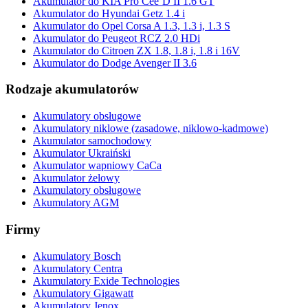
Akumulator do KIA Pro Cee’D II 1.6 GT
Akumulator do Hyundai Getz 1.4 i
Akumulator do Opel Corsa A 1.3, 1.3 i, 1.3 S
Akumulator do Peugeot RCZ 2.0 HDi
Akumulator do Citroen ZX 1.8, 1.8 i, 1.8 i 16V
Akumulator do Dodge Avenger II 3.6
Rodzaje akumulatorów
Akumulatory obsługowe
Akumulatory niklowe (zasadowe, niklowo-kadmowe)
Akumulator samochodowy
Akumulator Ukraiński
Akumulator wapniowy CaCa
Akumulator żelowy
Akumulatory obsługowe
Akumulatory AGM
Firmy
Akumulatory Bosch
Akumulatory Centra
Akumulatory Exide Technologies
Akumulatory Gigawatt
Akumulatory Jenox