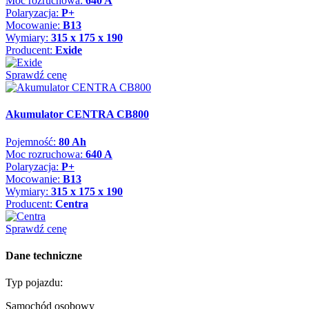
Moc rozruchowa:
640 A
Polaryzacja:
P+
Mocowanie:
B13
Wymiary:
315 x 175 x 190
Producent:
Exide
Sprawdź cenę
Akumulator CENTRA CB800
Pojemność:
80 Ah
Moc rozruchowa:
640 A
Polaryzacja:
P+
Mocowanie:
B13
Wymiary:
315 x 175 x 190
Producent:
Centra
Sprawdź cenę
Dane techniczne
Typ pojazdu:
Samochód osobowy