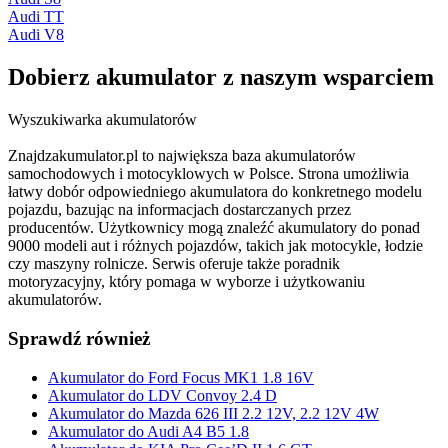
Audi TT
Audi V8
Dobierz
akumulator
z naszym wsparciem
Wyszukiwarka akumulatorów
Znajdzakumulator.pl to największa baza akumulatorów
samochodowych i motocyklowych w Polsce. Strona umożliwia
łatwy dobór odpowiedniego akumulatora do konkretnego modelu
pojazdu, bazując na informacjach dostarczanych przez
producentów. Użytkownicy mogą znaleźć akumulatory do ponad
9000 modeli aut i różnych pojazdów, takich jak motocykle, łodzie
czy maszyny rolnicze. Serwis oferuje także poradnik
motoryzacyjny, który pomaga w wyborze i użytkowaniu
akumulatorów.
Sprawdź również
Akumulator do Ford Focus MK1 1.8 16V
Akumulator do LDV Convoy 2.4 D
Akumulator do Mazda 626 III 2.2 12V, 2.2 12V 4W
Akumulator do Audi A4 B5 1.8