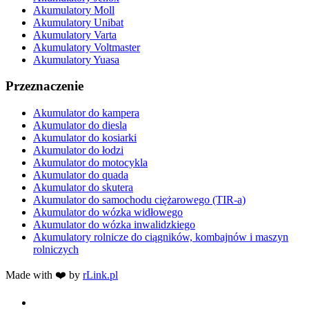
Akumulatory Moll
Akumulatory Unibat
Akumulatory Varta
Akumulatory Voltmaster
Akumulatory Yuasa
Przeznaczenie
Akumulator do kampera
Akumulator do diesla
Akumulator do kosiarki
Akumulator do łodzi
Akumulator do motocykla
Akumulator do quada
Akumulator do skutera
Akumulator do samochodu ciężarowego (TIR-a)
Akumulator do wózka widłowego
Akumulator do wózka inwalidzkiego
Akumulatory rolnicze do ciągników, kombajnów i maszyn
rolniczych
Made with ❤️ by
rLink.pl