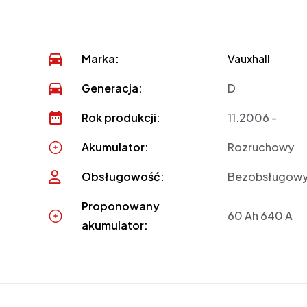
Marka:
Vauxhall
Generacja:
D
Rok produkcji:
11.2006 -
Akumulator:
Rozruchowy
Obsługowość:
Bezobsługow
Proponowany
60 Ah 640 A
akumulator: