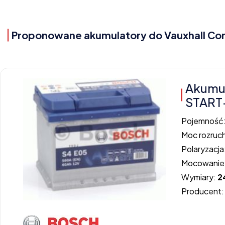
Proponowane akumulatory do Vauxhall Cors
Akumul
START
Pojemność
Moc rozruc
Polaryzacja
Mocowanie
Wymiary:
2
Producent