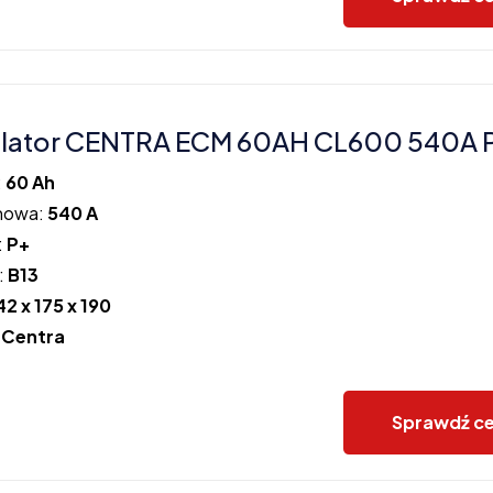
lator CENTRA ECM 60AH CL600 540A 
:
60 Ah
howa:
540 A
:
P+
:
B13
42 x 175 x 190
:
Centra
Sprawdź c