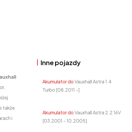
Inne pojazdy
auxhall
Akumulator do
Vauxhall Astra 1.4
or,
Turbo [08.2011 -]
iżej
e także
Akumulator do
Vauxhall Astra 2.2 16V
rach i
[03.2001 - 10.2005]