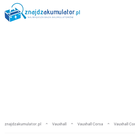
znajdzakumulator.pl
Vauxhall
Vauxhall Corsa
Vauxhall Co