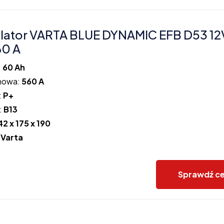
ator VARTA BLUE DYNAMIC EFB D53 12
60 A
:
60 Ah
howa:
560 A
:
P+
:
B13
42 x 175 x 190
:
Varta
Sprawdź c