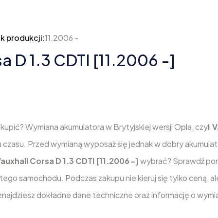
k produkcji:
11.2006 -
a D 1.3 CDTI [11.2006 -]
]
kupić? Wymiana akumulatora w Brytyjskiej wersji Opla, czyli
V
czasu. Przed wymianą wyposaż się jednak w dobry akumulat
auxhall Corsa D 1.3 CDTI [11.2006 -]
wybrać? Sprawdź pon
go samochodu. Podczas zakupu nie kieruj się tylko ceną, al
znajdziesz dokładne dane techniczne oraz informację o wymia