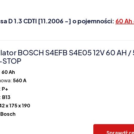
a D 1.3 CDTI [11.2006 -] o pojemności:
60 Ah
ator BOSCH S4EFB S4E05 12V 60 AH / 
-STOP
:
60 Ah
howa:
560 A
:
P+
:
B13
42 x 175 x 190
:
Bosch
Sprawdź c