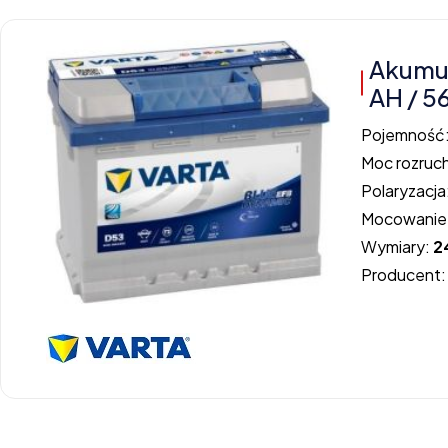
Akumul
AH / 5
Pojemność
Moc rozruc
Polaryzacja
Mocowanie
Wymiary:
2
Producent