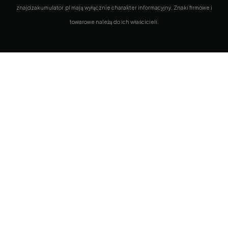
znajdzakumulator.pl mają wyłącznie charakter informacyjny. Znaki firmowe i
towarowe należą do ich właścicieli.