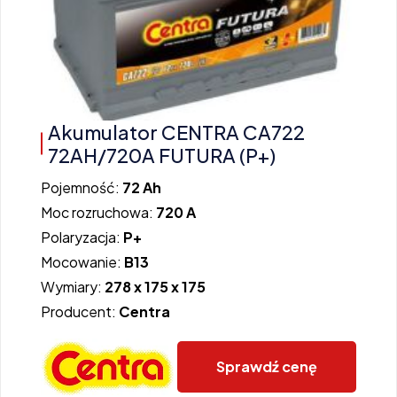
Akumulator CENTRA CA722
72AH/720A FUTURA (P+)
Pojemność:
72 Ah
Moc rozruchowa:
720 A
Polaryzacja:
P+
Mocowanie:
B13
Wymiary:
278 x 175 x 175
Producent:
Centra
Sprawdź cenę