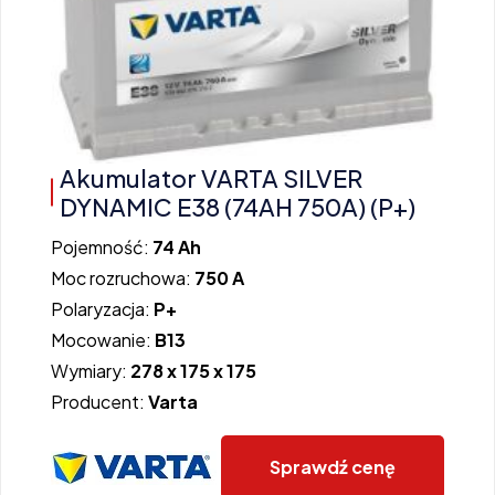
Akumulator VARTA SILVER
DYNAMIC E38 (74AH 750A) (P+)
Pojemność:
74 Ah
Moc rozruchowa:
750 A
Polaryzacja:
P+
Mocowanie:
B13
Wymiary:
278 x 175 x 175
Producent:
Varta
Sprawdź cenę