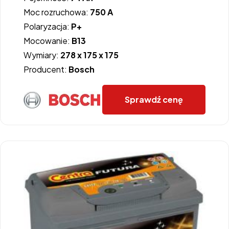
Moc rozruchowa:
750 A
Polaryzacja:
P+
Mocowanie:
B13
Wymiary:
278 x 175 x 175
Producent:
Bosch
Sprawdź cenę