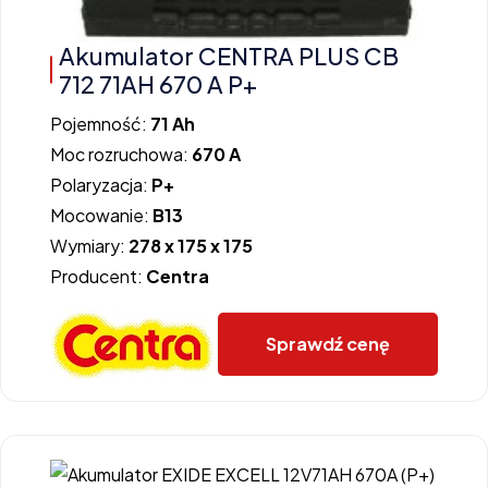
Akumulator CENTRA PLUS CB
712 71AH 670 A P+
Pojemność:
71 Ah
Moc rozruchowa:
670 A
Polaryzacja:
P+
Mocowanie:
B13
Wymiary:
278 x 175 x 175
Producent:
Centra
Sprawdź cenę