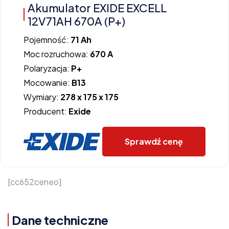
Akumulator EXIDE EXCELL
12V71AH 670A (P+)
Pojemność:
71 Ah
Moc rozruchowa:
670 A
Polaryzacja:
P+
Mocowanie:
B13
Wymiary:
278 x 175 x 175
Producent:
Exide
Sprawdź cenę
[cc652ceneo]
Dane techniczne