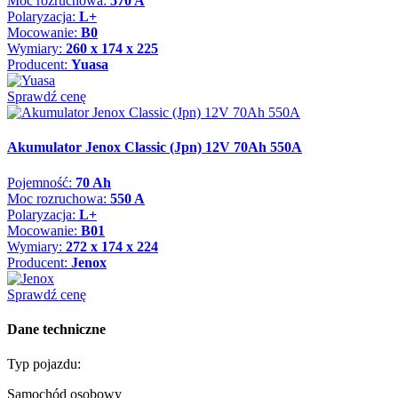
Moc rozruchowa:
570 A
Polaryzacja:
L+
Mocowanie:
B0
Wymiary:
260 x 174 x 225
Producent:
Yuasa
Sprawdź cenę
Akumulator Jenox Classic (Jpn) 12V 70Ah 550A
Pojemność:
70 Ah
Moc rozruchowa:
550 A
Polaryzacja:
L+
Mocowanie:
B01
Wymiary:
272 x 174 x 224
Producent:
Jenox
Sprawdź cenę
Dane techniczne
Typ pojazdu:
Samochód osobowy