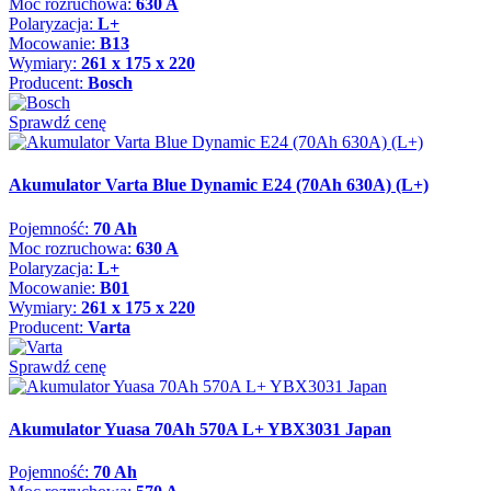
Moc rozruchowa:
630 A
Polaryzacja:
L+
Mocowanie:
B13
Wymiary:
261 x 175 x 220
Producent:
Bosch
Sprawdź cenę
Akumulator Varta Blue Dynamic E24 (70Ah 630A) (L+)
Pojemność:
70 Ah
Moc rozruchowa:
630 A
Polaryzacja:
L+
Mocowanie:
B01
Wymiary:
261 x 175 x 220
Producent:
Varta
Sprawdź cenę
Akumulator Yuasa 70Ah 570A L+ YBX3031 Japan
Pojemność:
70 Ah