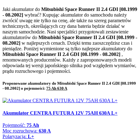
Jaki akumulator do
Mitsubishi Space Runner II 2.4 GDI [08.1999
- 08.2002]
wybrać? Kupując akumulator do samochodu należy
zwrócić uwagę nie tylko na cenę, ale także na szereg parametrów
technicznych, określających czy dana bateria będzie działać w
naszym samochodzie. Nasi specjaliści przygotowali zestawienie
akumulatorów do
Mitsubishi Space Runner II 2.4 GDI [08.1999 -
08.2002]
w najlepszych cenach. Dzięki temu zaoszczędzisz czas i
pieniądze. Poniżej wymienione są tylko najlepsze akumulatory do
Mitsubishi Space Runner II 2.4 GDI [08.1999 - 08.2002]
,
renomowanych producentów. Każdy z zaproponowanych modeli
odpowiada tej wersji japońskiego silnika pod względem wymiarów,
prądu rozruchowego i pojemności.
Proponowane akumulatory do Mitsubishi Space Runner II 2.4 GDI [08.1999
- 08.2002] o pojemności:
75 Ah 630 A
Akumulator CENTRA FUTURA 12V 75AH 630A L+
Pojemność:
75 Ah
Moc rozruchowa:
630 A
Polaryzacja:
L+