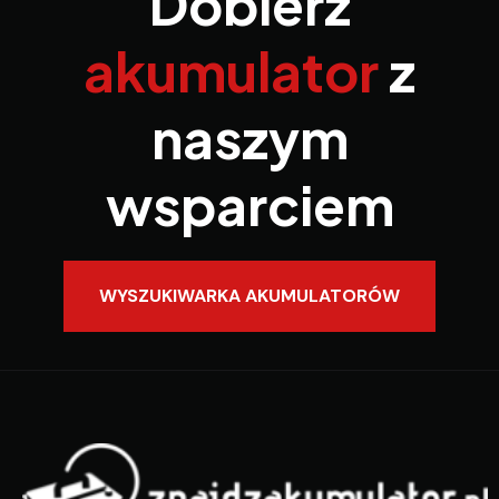
Dobierz
akumulator
z
naszym
wsparciem
WYSZUKIWARKA AKUMULATORÓW