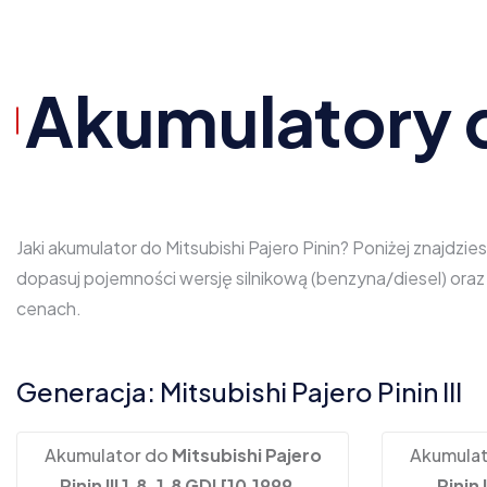
Akumulatory d
Jaki akumulator do Mitsubishi Pajero Pinin? Poniżej znajdz
dopasuj pojemności wersję silnikową (benzyna/diesel) oraz
cenach.
Generacja: Mitsubishi Pajero Pinin III
Akumulator do
Mitsubishi Pajero
Akumula
Pinin III 1.8, 1.8 GDI [10.1999 -
Pinin 