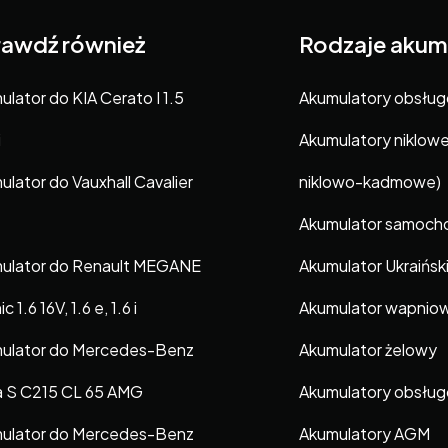
awdź również
Rodzaje akum
lator do KIA Cerato I 1.5
Akumulatory obsłu
i
Akumulatory niklow
ulator do Vauxhall Cavalier
niklowo-kadmowe)
Akumulator samoc
ulator do Renault MEGANE
Akumulator Ukraińsk
c 1.6 16V, 1.6 e, 1.6 i
Akumulator wapnio
ulator do Mercedes-Benz
Akumulator żelowy
a S C215 CL 65 AMG
Akumulatory obsłu
ulator do Mercedes-Benz
Akumulatory AGM