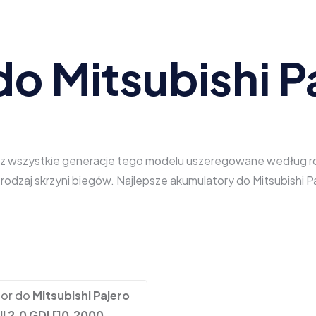
o Mitsubishi Pa
iesz wszystkie generacje tego modelu uszeregowane według rod
 rodzaj skrzyni biegów. Najlepsze akumulatory do Mitsubishi
tor do
Mitsubishi Pajero
III 2.0 GDI [10.2000 -