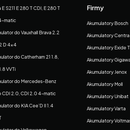
Firmy
 E S211 E 280 T CDI, E 280 T
4-matic
Akumulatory Bosch
ulator do Vauxhall Brava 2.2
Akumulatory Centra
.2 D 4×4
Akumulatory Exide 
ulator do Catherham 21 1.8,
Akumulatory Gigaw
 1.8 VVTi
Akumulatory Jenox
ulator do Mercedes-Benz
Akumulatory Moll
o CDI 2.0, CDI 2.0 4-matic
Akumulatory Unibat
lator do KIA Cee’D II 1.4
Akumulatory Varta
T
Akumulatory Voltma
ulator do Volkswagen