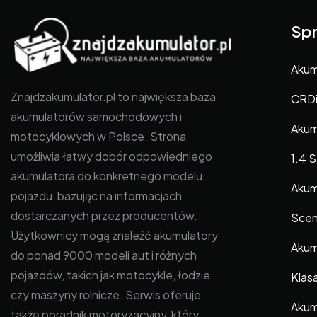
Spr
Akumu
Znajdzakumulator.pl to największa baza
CRD
akumulatorów samochodowych i
Akum
motocyklowych w Polsce. Strona
umożliwia łatwy dobór odpowiedniego
1.4 S
akumulatora do konkretnego modelu
Akum
pojazdu, bazując na informacjach
dostarczanych przez producentów.
Sceni
Użytkownicy mogą znaleźć akumulatory
Akum
do ponad 9000 modeli aut i różnych
pojazdów, takich jak motocykle, łodzie
Klas
czy maszyny rolnicze. Serwis oferuje
Akum
także poradnik motoryzacyjny, który