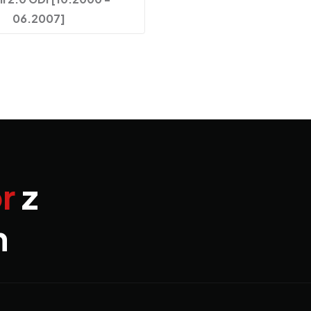
06.2007]
r
z
m