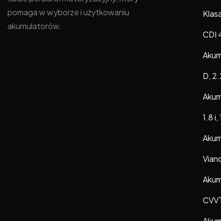
pomaga w wyborze i użytkowaniu
Klasa
akumulatorów.
CDI 
Akum
D, 2
Akum
1.8 i,
Akum
Vian
Akumu
CVV
Akum