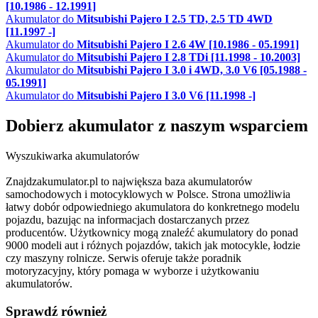
[10.1986 - 12.1991]
Akumulator do
Mitsubishi Pajero I 2.5 TD, 2.5 TD 4WD
[11.1997 -]
Akumulator do
Mitsubishi Pajero I 2.6 4W [10.1986 - 05.1991]
Akumulator do
Mitsubishi Pajero I 2.8 TDi [11.1998 - 10.2003]
Akumulator do
Mitsubishi Pajero I 3.0 i 4WD, 3.0 V6 [05.1988 -
05.1991]
Akumulator do
Mitsubishi Pajero I 3.0 V6 [11.1998 -]
Dobierz
akumulator
z naszym wsparciem
Wyszukiwarka akumulatorów
Znajdzakumulator.pl to największa baza akumulatorów
samochodowych i motocyklowych w Polsce. Strona umożliwia
łatwy dobór odpowiedniego akumulatora do konkretnego modelu
pojazdu, bazując na informacjach dostarczanych przez
producentów. Użytkownicy mogą znaleźć akumulatory do ponad
9000 modeli aut i różnych pojazdów, takich jak motocykle, łodzie
czy maszyny rolnicze. Serwis oferuje także poradnik
motoryzacyjny, który pomaga w wyborze i użytkowaniu
akumulatorów.
Sprawdź również