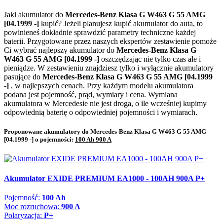
Jaki akumulator do
Mercedes-Benz Klasa G W463 G 55 AMG
[04.1999 -]
kupić? Jeżeli planujesz kupić akumulator do auta, to
powinieneś dokładnie sprawdzić parametry techniczne każdej
baterii. Przygotowane przez naszych ekspertów zestawienie pomoże
Ci wybrać najlepszy akumulator do
Mercedes-Benz Klasa G
W463 G 55 AMG [04.1999 -]
oszczędzając nie tylko czas ale i
pieniądze. W zestawieniu znajdziesz tylko i wyłącznie akumulatory
pasujące do
Mercedes-Benz Klasa G W463 G 55 AMG [04.1999
-]
, w najlepszych cenach. Przy każdym modelu akumulatora
podana jest pojemność, prąd, wymiary i cena. Wymiana
akumulatora w Mercedesie nie jest droga, o ile wcześniej kupimy
odpowiednią baterię o odpowiedniej pojemności i wymiarach.
Proponowane akumulatory do Mercedes-Benz Klasa G W463 G 55 AMG
[04.1999 -] o pojemności:
100 Ah 900 A
Akumulator EXIDE PREMIUM EA1000 - 100AH 900A P+
Pojemność:
100 Ah
Moc rozruchowa:
900 A
Polaryzacja:
P+