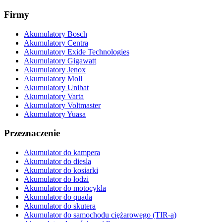
Firmy
Akumulatory Bosch
Akumulatory Centra
Akumulatory Exide Technologies
Akumulatory Gigawatt
Akumulatory Jenox
Akumulatory Moll
Akumulatory Unibat
Akumulatory Varta
Akumulatory Voltmaster
Akumulatory Yuasa
Przeznaczenie
Akumulator do kampera
Akumulator do diesla
Akumulator do kosiarki
Akumulator do łodzi
Akumulator do motocykla
Akumulator do quada
Akumulator do skutera
Akumulator do samochodu ciężarowego (TIR-a)