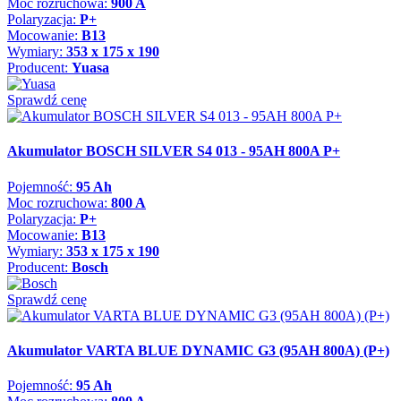
Moc rozruchowa:
900 A
Polaryzacja:
P+
Mocowanie:
B13
Wymiary:
353 x 175 x 190
Producent:
Yuasa
Sprawdź cenę
Akumulator BOSCH SILVER S4 013 - 95AH 800A P+
Pojemność:
95 Ah
Moc rozruchowa:
800 A
Polaryzacja:
P+
Mocowanie:
B13
Wymiary:
353 x 175 x 190
Producent:
Bosch
Sprawdź cenę
Akumulator VARTA BLUE DYNAMIC G3 (95AH 800A) (P+)
Pojemność:
95 Ah