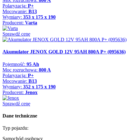
Moc rozruchowa:
800 A
Polaryzacja:
P+
Mocowanie:
B13
Wymiary:
353 x 175 x 190
Producent:
Varta
Sprawdź cenę
Akumulator JENOX GOLD 12V 95AH 800A P+ (095636)
Pojemność:
95 Ah
Moc rozruchowa:
800 A
Polaryzacja:
P+
Mocowanie:
B13
Wymiary:
352 x 175 x 190
Producent:
Jenox
Sprawdź cenę
Dane techniczne
Typ pojazdu:
Samochód osobowy