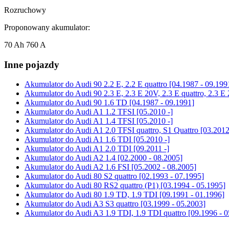
Rozruchowy
Proponowany akumulator:
70 Ah 760 A
Inne pojazdy
Akumulator do
Audi 90 2.2 E, 2.2 E quattro [04.1987 - 09.199
Akumulator do
Audi 90 2.3 E, 2.3 E 20V, 2.3 E quattro, 2.3 E
Akumulator do
Audi 90 1.6 TD [04.1987 - 09.1991]
Akumulator do
Audi A1 1.2 TFSI [05.2010 -]
Akumulator do
Audi A1 1.4 TFSI [05.2010 -]
Akumulator do
Audi A1 2.0 TFSI quattro, S1 Quattro [03.2012
Akumulator do
Audi A1 1.6 TDI [05.2010 -]
Akumulator do
Audi A1 2.0 TDI [09.2011 -]
Akumulator do
Audi A2 1.4 [02.2000 - 08.2005]
Akumulator do
Audi A2 1.6 FSI [05.2002 - 08.2005]
Akumulator do
Audi 80 S2 quattro [02.1993 - 07.1995]
Akumulator do
Audi 80 RS2 quattro (P1) [03.1994 - 05.1995]
Akumulator do
Audi 80 1.9 TD, 1.9 TDI [09.1991 - 01.1996]
Akumulator do
Audi A3 S3 quattro [03.1999 - 05.2003]
Akumulator do
Audi A3 1.9 TDI, 1.9 TDI quattro [09.1996 - 0