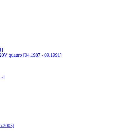
1]
 20V quattro [04.1987 - 09.1991]
 -]
5.2003]