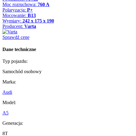
Moc rozruchowa:
760 A
Polaryzacja:
P+
Mocowanie:
B13
Wymiary:
242 x 175 x 190
Producent:
Varta
Sprawdź cenę
Dane techniczne
Typ pojazdu:
Samochód osobowy
Marka:
Audi
Model:
A5
Generacja:
8T