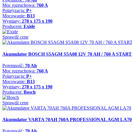
Moc rozruchowa:
760 A
Polaryzacja:
P+
Mocowanie:
B13
Wymiary:
278 x 175 x 190
Producent:
Exide
Sprawdź cenę
Akumulator BOSCH S5AGM S5A08 12V 70 AH / 760 A STAR
Pojemność:
70 Ah
Moc rozruchowa:
760 A
Polaryzacja:
P+
Mocowanie:
B13
Wymiary:
278 x 175 x 190
Producent:
Bosch
Sprawdź cenę
Akumulator VARTA 70AH 760A PROFESSIONAL AGM LA70
Pojemność:
70 Ah