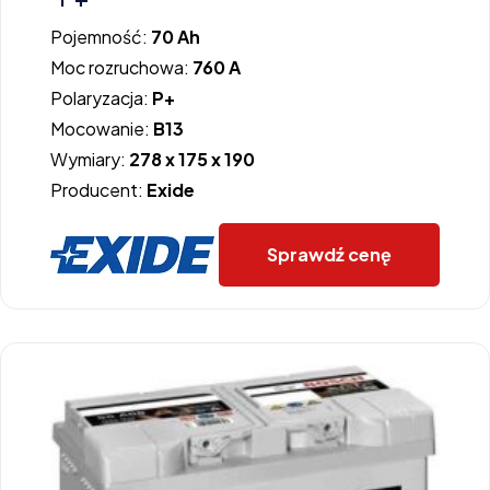
Pojemność:
70 Ah
Moc rozruchowa:
760 A
Polaryzacja:
P+
Mocowanie:
B13
Wymiary:
278 x 175 x 190
Producent:
Exide
Sprawdź cenę