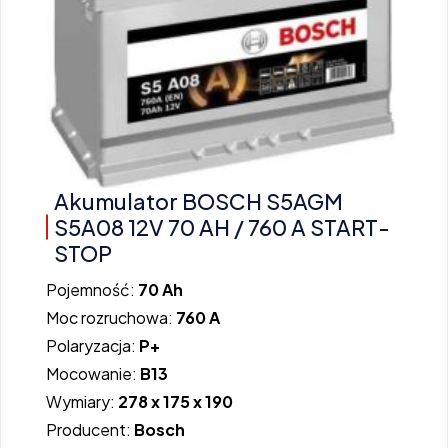
Akumulator BOSCH S5AGM
S5A08 12V 70 AH / 760 A START-
STOP
Pojemność:
70 Ah
Moc rozruchowa:
760 A
Polaryzacja:
P+
Mocowanie:
B13
Wymiary:
278 x 175 x 190
Producent:
Bosch