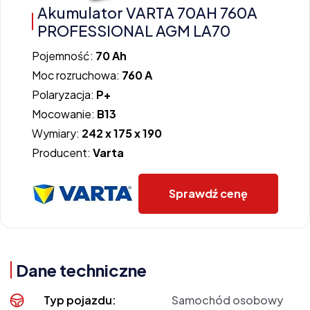
Akumulator VARTA 70AH 760A
PROFESSIONAL AGM LA70
Pojemność:
70 Ah
Moc rozruchowa:
760 A
Polaryzacja:
P+
Mocowanie:
B13
Wymiary:
242 x 175 x 190
Producent:
Varta
Sprawdź cenę
Dane techniczne
Typ pojazdu:
Samochód osobowy