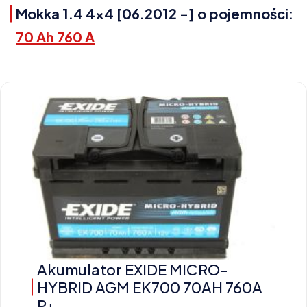
Mokka 1.4 4x4 [06.2012 -] o pojemności:
70 Ah 760 A
Akumulator EXIDE MICRO-
HYBRID AGM EK700 70AH 760A
P+