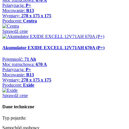
Moc rozruchowa:
670 A
Polaryzacja:
P+
Mocowanie:
B13
Wymiary:
278 x 175 x 175
Producent:
Centra
Sprawdź cenę
Akumulator EXIDE EXCELL 12V71AH 670A (P+)
Pojemność:
71 Ah
Moc rozruchowa:
670 A
Polaryzacja:
P+
Mocowanie:
B13
Wymiary:
278 x 175 x 175
Producent:
Exide
Sprawdź cenę
Dane techniczne
Typ pojazdu:
Samochód osobowy