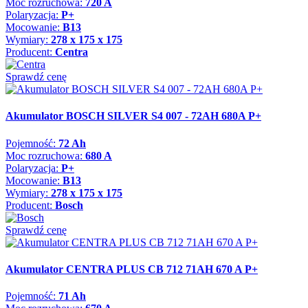
Moc rozruchowa:
720 A
Polaryzacja:
P+
Mocowanie:
B13
Wymiary:
278 x 175 x 175
Producent:
Centra
Sprawdź cenę
Akumulator BOSCH SILVER S4 007 - 72AH 680A P+
Pojemność:
72 Ah
Moc rozruchowa:
680 A
Polaryzacja:
P+
Mocowanie:
B13
Wymiary:
278 x 175 x 175
Producent:
Bosch
Sprawdź cenę
Akumulator CENTRA PLUS CB 712 71AH 670 A P+
Pojemność:
71 Ah