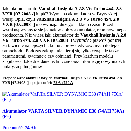
Jaki akumulator do
Vauxhall Insignia A 2.8 V6 Turbo 4x4, 2.8
VXR [07.2008 -]
kupić? Wymiana akumulatora w Brytyjskiej
wersji Opla, czyli
Vauxhall Insignia A 2.8 V6 Turbo 4x4, 2.8
VXR [07.2008 -]
nie wymaga dużego nakładu czasu. Przed
wymianą wyposaż się jednak w dobry akumulator, renomowanego
producenta. Nie wiesz jaki akumulator do
Vauxhall Insignia A 2.8
V6 Turbo 4x4, 2.8 VXR [07.2008 -]
wybrać? Sprawdź poniżej
zestawienie najlepszych akumulatorów dedykowanych do tego
samochodu. Podczas zakupu nie kieruj się tylko ceną, ale także
parametrami, gwarancją czy opiniami. Przy każdym modelu
znajdziesz dokładne dane techniczne oraz informację o wymiarach i
polaryzacji biegunów.
Proponowane akumulatory do Vauxhall Insignia A 2.8 V6 Turbo 4x4, 2.8
VXR [07.2008 -] o pojemności:
72 Ah 720 A
Akumulator VARTA SILVER DYNAMIC E38 (74AH 750A)
(P+)
Pojemność:
74 Ah