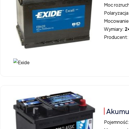
Moc rozruc
Polaryzacja
Mocowanie
Wymiary:
2
Producent
Akumul
Pojemność