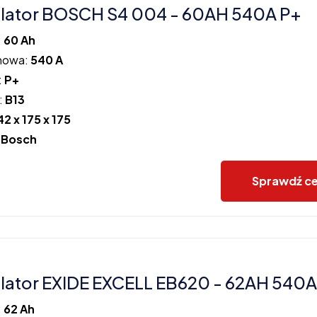
lator BOSCH S4 004 - 60AH 540A P+
:
60 Ah
howa:
540 A
:
P+
:
B13
42 x 175 x 175
:
Bosch
Sprawdź c
ator EXIDE EXCELL EB620 - 62AH 540A
:
62 Ah