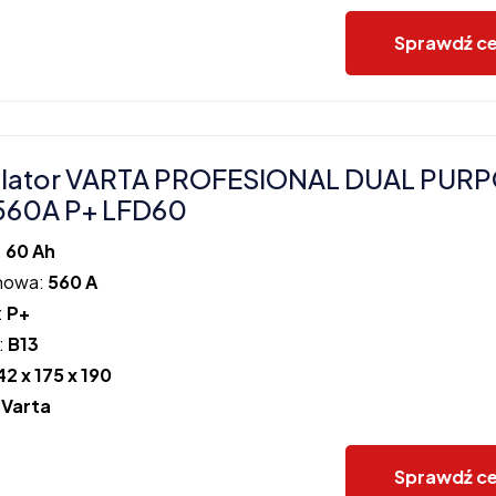
Sprawdź c
lator VARTA PROFESIONAL DUAL PUR
560A P+ LFD60
:
60 Ah
howa:
560 A
:
P+
:
B13
42 x 175 x 190
:
Varta
Sprawdź c