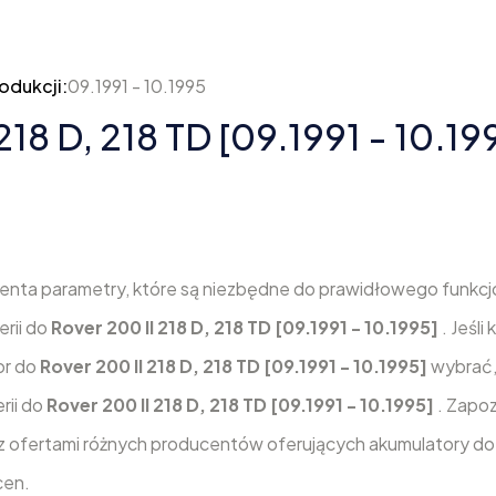
odukcji:
09.1991 - 10.1995
218 D, 218 TD [09.1991 - 10.19
enta parametry, które są niezbędne do prawidłowego funkc
erii do
Rover 200 II 218 D, 218 TD [09.1991 - 10.1995]
. Jeśli
or do
Rover 200 II 218 D, 218 TD [09.1991 - 10.1995]
wybrać,
rii do
Rover 200 II 218 D, 218 TD [09.1991 - 10.1995]
. Zapoz
ę z ofertami różnych producentów oferujących akumulatory d
cen.