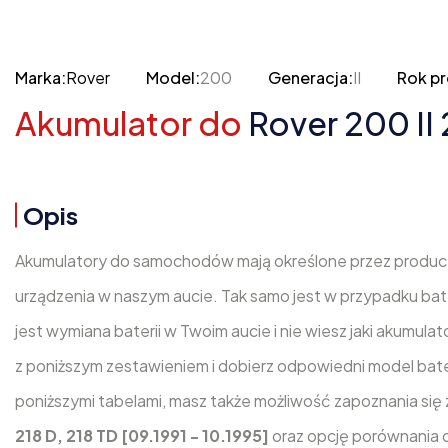
Marka:
Rover
Model:
200
Generacja:
II
Rok pr
Akumulator do
Rover 200 II 
Opis
Akumulatory do samochodów mają określone przez produc
urządzenia w naszym aucie. Tak samo jest w przypadku bat
jest wymiana baterii w Twoim aucie i nie wiesz jaki akumulat
z poniższym zestawieniem i dobierz odpowiedni model bate
poniższymi tabelami, masz także możliwość zapoznania si
218 D, 218 TD [09.1991 - 10.1995]
oraz opcję porównania 