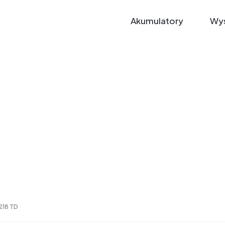
Akumulatory
Wys
218 TD