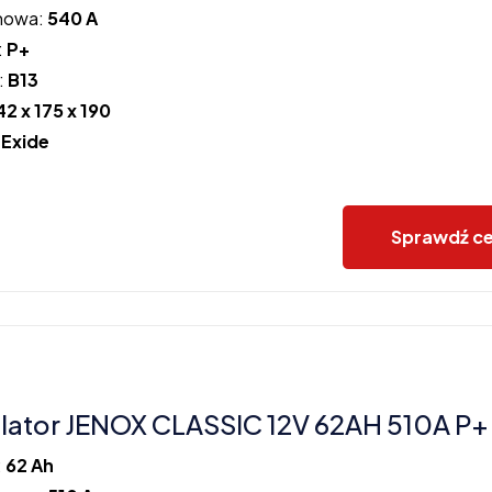
howa:
540 A
:
P+
:
B13
42 x 175 x 190
:
Exide
Sprawdź c
ator JENOX CLASSIC 12V 62AH 510A P+
:
62 Ah