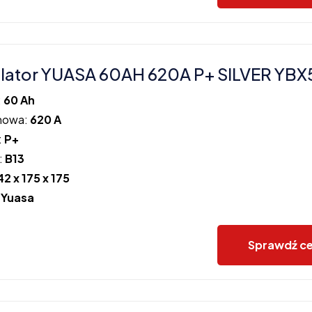
lator YUASA 60AH 620A P+ SILVER YB
:
60 Ah
howa:
620 A
:
P+
:
B13
42 x 175 x 175
:
Yuasa
Sprawdź c