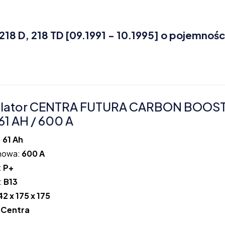
18 D, 218 TD [09.1991 - 10.1995] o pojemnośc
lator CENTRA FUTURA CARBON BOOS
61 AH / 600 A
:
61 Ah
howa:
600 A
:
P+
:
B13
42 x 175 x 175
:
Centra