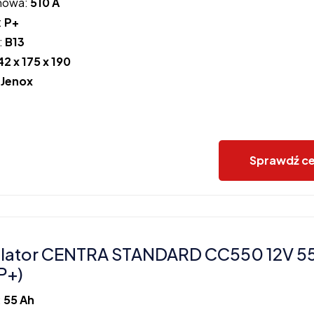
howa:
510 A
:
P+
:
B13
42 x 175 x 190
:
Jenox
Sprawdź c
lator CENTRA STANDARD CC550 12V 5
P+)
:
55 Ah