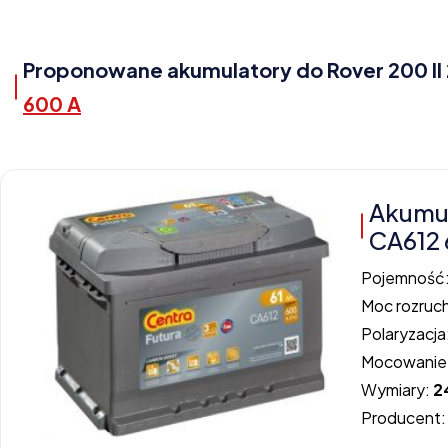
Proponowane akumulatory do Rover 200 II 2
600 A
Akumu
CA612 
Pojemność
Moc rozruc
Polaryzacja
Mocowanie
Wymiary:
2
Producent