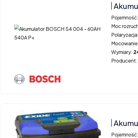
Akumu
Pojemność
Moc rozruc
Polaryzacja
Mocowanie
Wymiary:
2
Producent
Akumul
Pojemność