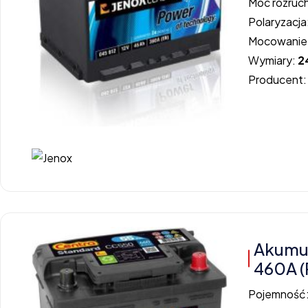
Moc rozruc
Polaryzacja
Mocowanie
Wymiary:
2
Producent
Akumu
460A (
Pojemność