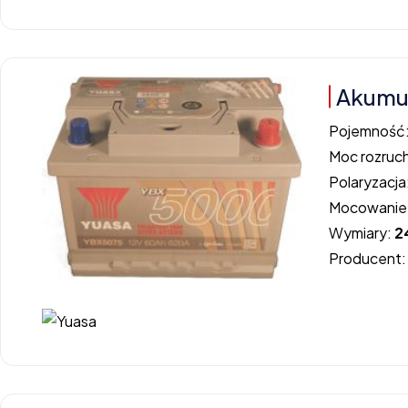
Akumu
Pojemność
Moc rozruc
Polaryzacja
Mocowanie
Wymiary:
2
Producent