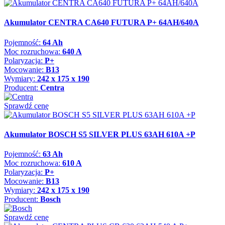
Akumulator CENTRA CA640 FUTURA P+ 64AH/640A
Pojemność:
64 Ah
Moc rozruchowa:
640 A
Polaryzacja:
P+
Mocowanie:
B13
Wymiary:
242 x 175 x 190
Producent:
Centra
Sprawdź cenę
Akumulator BOSCH S5 SILVER PLUS 63AH 610A +P
Pojemność:
63 Ah
Moc rozruchowa:
610 A
Polaryzacja:
P+
Mocowanie:
B13
Wymiary:
242 x 175 x 190
Producent:
Bosch
Sprawdź cenę