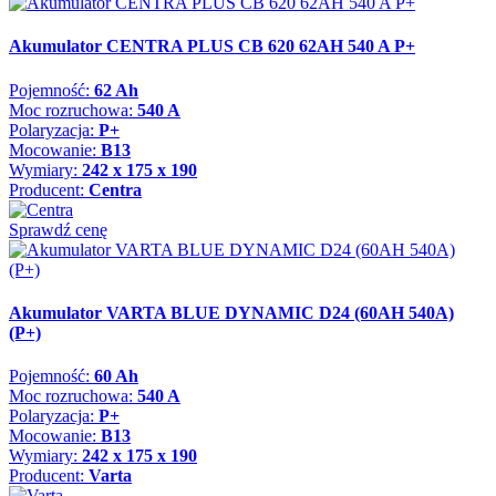
Akumulator CENTRA PLUS CB 620 62AH 540 A P+
Pojemność:
62 Ah
Moc rozruchowa:
540 A
Polaryzacja:
P+
Mocowanie:
B13
Wymiary:
242 x 175 x 190
Producent:
Centra
Sprawdź cenę
Akumulator VARTA BLUE DYNAMIC D24 (60AH 540A)
(P+)
Pojemność:
60 Ah
Moc rozruchowa:
540 A
Polaryzacja:
P+
Mocowanie:
B13
Wymiary:
242 x 175 x 190
Producent:
Varta