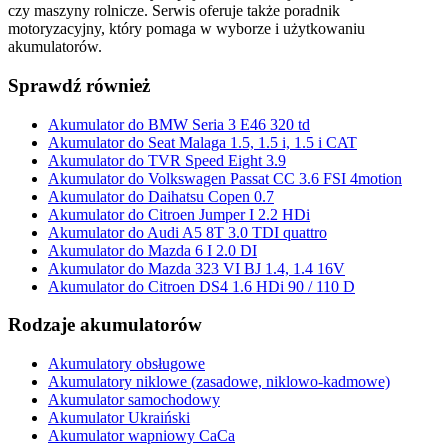
czy maszyny rolnicze. Serwis oferuje także poradnik
motoryzacyjny, który pomaga w wyborze i użytkowaniu
akumulatorów.
Sprawdź również
Akumulator do BMW Seria 3 E46 320 td
Akumulator do Seat Malaga 1.5, 1.5 i, 1.5 i CAT
Akumulator do TVR Speed Eight 3.9
Akumulator do Volkswagen Passat CC 3.6 FSI 4motion
Akumulator do Daihatsu Copen 0.7
Akumulator do Citroen Jumper I 2.2 HDi
Akumulator do Audi A5 8T 3.0 TDI quattro
Akumulator do Mazda 6 I 2.0 DI
Akumulator do Mazda 323 VI BJ 1.4, 1.4 16V
Akumulator do Citroen DS4 1.6 HDi 90 / 110 D
Rodzaje akumulatorów
Akumulatory obsługowe
Akumulatory niklowe (zasadowe, niklowo-kadmowe)
Akumulator samochodowy
Akumulator Ukraiński
Akumulator wapniowy CaCa