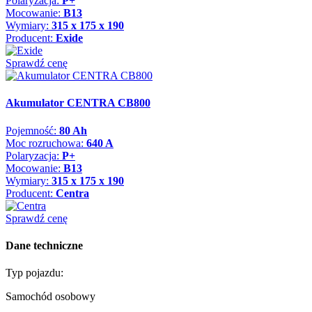
Polaryzacja:
P+
Mocowanie:
B13
Wymiary:
315 x 175 x 190
Producent:
Exide
Sprawdź cenę
Akumulator CENTRA CB800
Pojemność:
80 Ah
Moc rozruchowa:
640 A
Polaryzacja:
P+
Mocowanie:
B13
Wymiary:
315 x 175 x 190
Producent:
Centra
Sprawdź cenę
Dane techniczne
Typ pojazdu:
Samochód osobowy