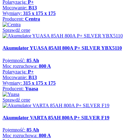
Polaryzacja:
P+
Mocowanie:
B13
Wymiary:
315 x 175 x 175
Producent:
Centra
Sprawdź cenę
Akumulator YUASA 85AH 800A P+ SILVER YBX5110
Pojemność:
85 Ah
Moc rozruchowa:
800 A
Polaryzacja:
P+
Mocowanie:
B13
Wymiary:
315 x 175 x 175
Producent:
Yuasa
Sprawdź cenę
Akumulator VARTA 85AH 800A P+ SILVER F19
Pojemność:
85 Ah
Moc rozruchowa:
800 A