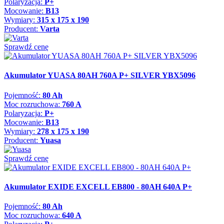
Polaryzacja:
P+
Mocowanie:
B13
Wymiary:
315 x 175 x 190
Producent:
Varta
Sprawdź cenę
Akumulator YUASA 80AH 760A P+ SILVER YBX5096
Pojemność:
80 Ah
Moc rozruchowa:
760 A
Polaryzacja:
P+
Mocowanie:
B13
Wymiary:
278 x 175 x 190
Producent:
Yuasa
Sprawdź cenę
Akumulator EXIDE EXCELL EB800 - 80AH 640A P+
Pojemność:
80 Ah
Moc rozruchowa:
640 A