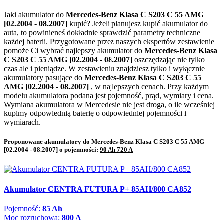
Jaki akumulator do
Mercedes-Benz Klasa C S203 C 55 AMG
[02.2004 - 08.2007]
kupić? Jeżeli planujesz kupić akumulator do
auta, to powinieneś dokładnie sprawdzić parametry techniczne
każdej baterii. Przygotowane przez naszych ekspertów zestawienie
pomoże Ci wybrać najlepszy akumulator do
Mercedes-Benz Klasa
C S203 C 55 AMG [02.2004 - 08.2007]
oszczędzając nie tylko
czas ale i pieniądze. W zestawieniu znajdziesz tylko i wyłącznie
akumulatory pasujące do
Mercedes-Benz Klasa C S203 C 55
AMG [02.2004 - 08.2007]
, w najlepszych cenach. Przy każdym
modelu akumulatora podana jest pojemność, prąd, wymiary i cena.
Wymiana akumulatora w Mercedesie nie jest droga, o ile wcześniej
kupimy odpowiednią baterię o odpowiedniej pojemności i
wymiarach.
Proponowane akumulatory do Mercedes-Benz Klasa C S203 C 55 AMG
[02.2004 - 08.2007] o pojemności:
90 Ah 720 A
Akumulator CENTRA FUTURA P+ 85AH/800 CA852
Pojemność:
85 Ah
Moc rozruchowa:
800 A