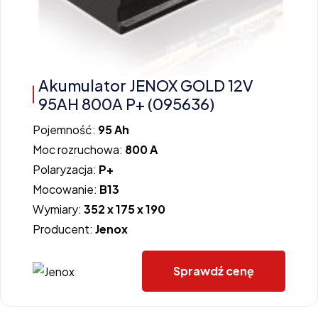
Akumulator JENOX GOLD 12V
95AH 800A P+ (095636)
Pojemność:
95 Ah
Moc rozruchowa:
800 A
Polaryzacja:
P+
Mocowanie:
B13
Wymiary:
352 x 175 x 190
Producent:
Jenox
Sprawdź cenę