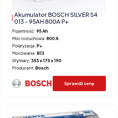
Akumulator BOSCH SILVER S4
013 - 95AH 800A P+
Pojemność:
95 Ah
Moc rozruchowa:
800 A
Polaryzacja:
P+
Mocowanie:
B13
Wymiary:
353 x 175 x 190
Producent:
Bosch
Sprawdź cenę