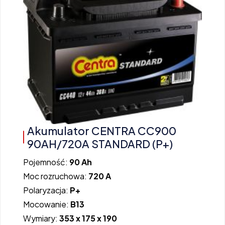
Akumulator CENTRA CC900
90AH/720A STANDARD (P+)
Pojemność:
90 Ah
Moc rozruchowa:
720 A
Polaryzacja:
P+
Mocowanie:
B13
Wymiary:
353 x 175 x 190