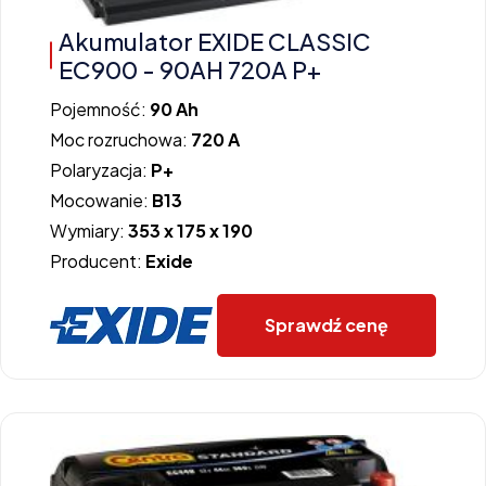
Akumulator EXIDE CLASSIC
EC900 - 90AH 720A P+
Pojemność:
90 Ah
Moc rozruchowa:
720 A
Polaryzacja:
P+
Mocowanie:
B13
Wymiary:
353 x 175 x 190
Producent:
Exide
Sprawdź cenę