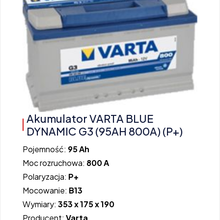
Akumulator VARTA BLUE
DYNAMIC G3 (95AH 800A) (P+)
Pojemność:
95 Ah
Moc rozruchowa:
800 A
Polaryzacja:
P+
Mocowanie:
B13
Wymiary:
353 x 175 x 190
Producent:
Varta