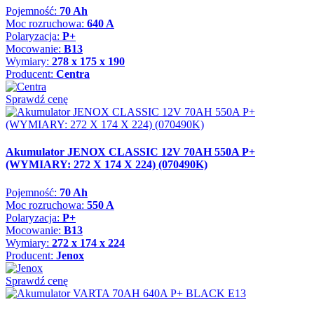
Pojemność:
70 Ah
Moc rozruchowa:
640 A
Polaryzacja:
P+
Mocowanie:
B13
Wymiary:
278 x 175 x 190
Producent:
Centra
Sprawdź cenę
Akumulator JENOX CLASSIC 12V 70AH 550A P+
(WYMIARY: 272 X 174 X 224) (070490K)
Pojemność:
70 Ah
Moc rozruchowa:
550 A
Polaryzacja:
P+
Mocowanie:
B13
Wymiary:
272 x 174 x 224
Producent:
Jenox
Sprawdź cenę