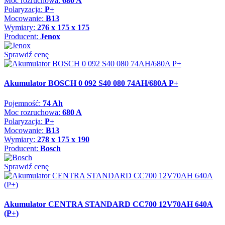
Moc rozruchowa:
680 A
Polaryzacja:
P+
Mocowanie:
B13
Wymiary:
276 x 175 x 175
Producent:
Jenox
Sprawdź cenę
Akumulator BOSCH 0 092 S40 080 74AH/680A P+
Pojemność:
74 Ah
Moc rozruchowa:
680 A
Polaryzacja:
P+
Mocowanie:
B13
Wymiary:
278 x 175 x 190
Producent:
Bosch
Sprawdź cenę
Akumulator CENTRA STANDARD CC700 12V70AH 640A
(P+)