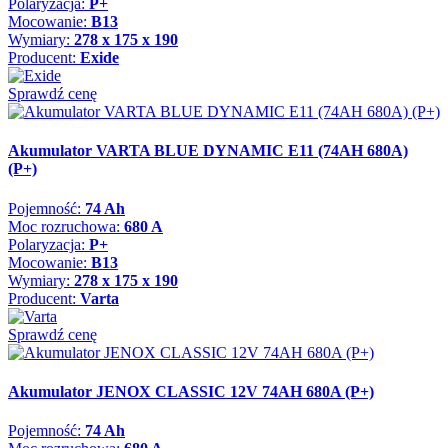
Polaryzacja:
P+
Mocowanie:
B13
Wymiary:
278 x 175 x 190
Producent:
Exide
Sprawdź cenę
Akumulator VARTA BLUE DYNAMIC E11 (74AH 680A)
(P+)
Pojemność:
74 Ah
Moc rozruchowa:
680 A
Polaryzacja:
P+
Mocowanie:
B13
Wymiary:
278 x 175 x 190
Producent:
Varta
Sprawdź cenę
Akumulator JENOX CLASSIC 12V 74AH 680A (P+)
Pojemność:
74 Ah