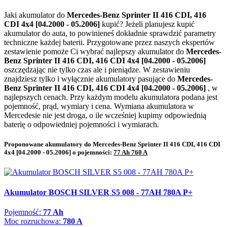
Jaki akumulator do
Mercedes-Benz Sprinter II 416 CDI, 416
CDI 4x4 [04.2000 - 05.2006]
kupić? Jeżeli planujesz kupić
akumulator do auta, to powinieneś dokładnie sprawdzić parametry
techniczne każdej baterii. Przygotowane przez naszych ekspertów
zestawienie pomoże Ci wybrać najlepszy akumulator do
Mercedes-
Benz Sprinter II 416 CDI, 416 CDI 4x4 [04.2000 - 05.2006]
oszczędzając nie tylko czas ale i pieniądze. W zestawieniu
znajdziesz tylko i wyłącznie akumulatory pasujące do
Mercedes-
Benz Sprinter II 416 CDI, 416 CDI 4x4 [04.2000 - 05.2006]
, w
najlepszych cenach. Przy każdym modelu akumulatora podana jest
pojemność, prąd, wymiary i cena. Wymiana akumulatora w
Mercedesie nie jest droga, o ile wcześniej kupimy odpowiednią
baterię o odpowiedniej pojemności i wymiarach.
Proponowane akumulatory do Mercedes-Benz Sprinter II 416 CDI, 416 CDI
4x4 [04.2000 - 05.2006] o pojemności:
77 Ah 760 A
Akumulator BOSCH SILVER S5 008 - 77AH 780A P+
Pojemność:
77 Ah
Moc rozruchowa:
780 A