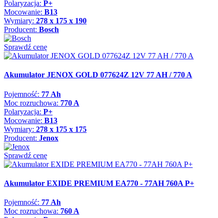
Polaryzacja:
P+
Mocowanie:
B13
Wymiary:
278 x 175 x 190
Producent:
Bosch
Sprawdź cenę
Akumulator JENOX GOLD 077624Z 12V 77 AH / 770 A
Pojemność:
77 Ah
Moc rozruchowa:
770 A
Polaryzacja:
P+
Mocowanie:
B13
Wymiary:
278 x 175 x 175
Producent:
Jenox
Sprawdź cenę
Akumulator EXIDE PREMIUM EA770 - 77AH 760A P+
Pojemność:
77 Ah
Moc rozruchowa:
760 A