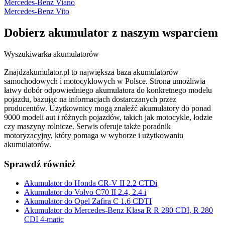
Mercedes-Benz Viano
Mercedes-Benz Vito
Dobierz
akumulator
z naszym wsparciem
Wyszukiwarka akumulatorów
Znajdzakumulator.pl to największa baza akumulatorów
samochodowych i motocyklowych w Polsce. Strona umożliwia
łatwy dobór odpowiedniego akumulatora do konkretnego modelu
pojazdu, bazując na informacjach dostarczanych przez
producentów. Użytkownicy mogą znaleźć akumulatory do ponad
9000 modeli aut i różnych pojazdów, takich jak motocykle, łodzie
czy maszyny rolnicze. Serwis oferuje także poradnik
motoryzacyjny, który pomaga w wyborze i użytkowaniu
akumulatorów.
Sprawdź również
Akumulator do Honda CR-V II 2.2 CTDi
Akumulator do Volvo C70 II 2.4, 2.4 i
Akumulator do Opel Zafira C 1.6 CDTI
Akumulator do Mercedes-Benz Klasa R R 280 CDI, R 280
CDI 4-matic