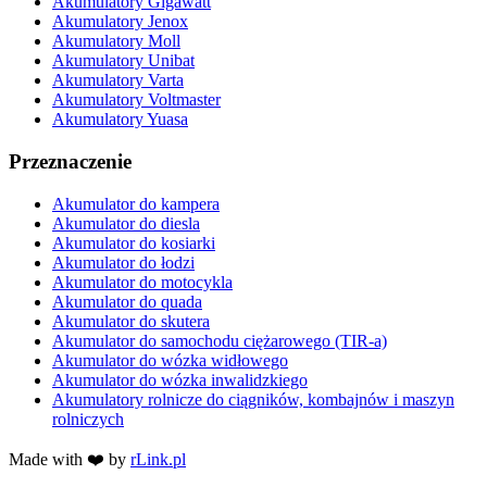
Akumulatory Gigawatt
Akumulatory Jenox
Akumulatory Moll
Akumulatory Unibat
Akumulatory Varta
Akumulatory Voltmaster
Akumulatory Yuasa
Przeznaczenie
Akumulator do kampera
Akumulator do diesla
Akumulator do kosiarki
Akumulator do łodzi
Akumulator do motocykla
Akumulator do quada
Akumulator do skutera
Akumulator do samochodu ciężarowego (TIR-a)
Akumulator do wózka widłowego
Akumulator do wózka inwalidzkiego
Akumulatory rolnicze do ciągników, kombajnów i maszyn
rolniczych
Made with ❤️ by
rLink.pl