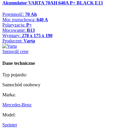
Akumulator VARTA 70AH 640A P+ BLACK E13
Pojemność:
70 Ah
Moc rozruchowa:
640 A
Polaryzacja:
P+
Mocowanie:
B13
Wymiary:
278 x 175 x 190
Producent:
Varta
Sprawdź cenę
Dane techniczne
Typ pojazdu:
Samochód osobowy
Marka:
Mercedes-Benz
Model:
Sprinter