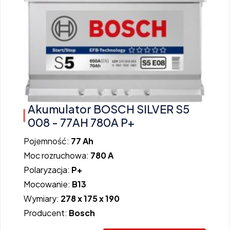
Akumulator BOSCH SILVER S5
008 - 77AH 780A P+
Pojemność:
77 Ah
Moc rozruchowa:
780 A
Polaryzacja:
P+
Mocowanie:
B13
Wymiary:
278 x 175 x 190
Producent:
Bosch