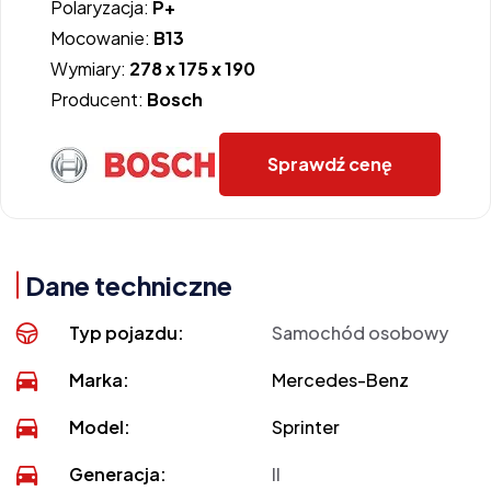
Polaryzacja:
P+
Mocowanie:
B13
Wymiary:
278 x 175 x 190
Producent:
Bosch
Sprawdź cenę
Dane techniczne
Typ pojazdu:
Samochód osobowy
Marka:
Mercedes-Benz
Model:
Sprinter
Generacja:
II