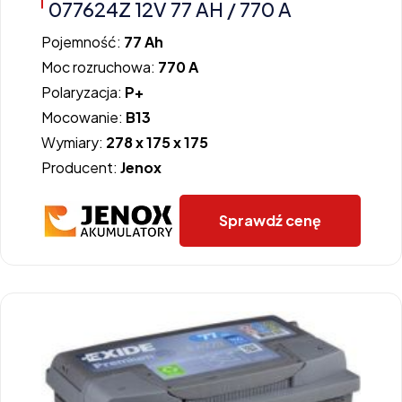
077624Z 12V 77 AH / 770 A
Pojemność:
77 Ah
Moc rozruchowa:
770 A
Polaryzacja:
P+
Mocowanie:
B13
Wymiary:
278 x 175 x 175
Producent:
Jenox
Sprawdź cenę