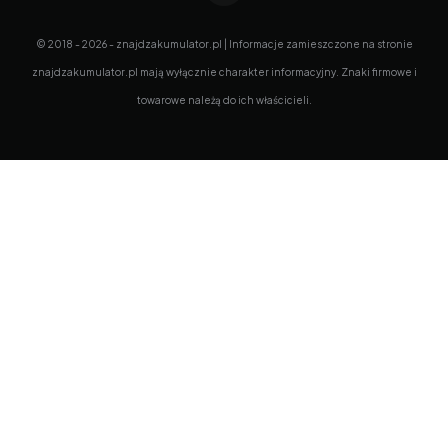
© 2018 - 2026 - znajdzakumulator.pl | Informacje zamieszczone na stronie
znajdzakumulator.pl mają wyłącznie charakter informacyjny. Znaki firmowe i
towarowe należą do ich właścicieli.