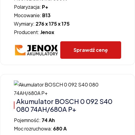
Polaryzacja:
P+
Mocowanie:
B13
Wymiary:
276 x 175 x 175
Producent:
Jenox
Sprawdź cenę
Akumulator BOSCH 0 092 S40
080 74AH/680A P+
Pojemność:
74 Ah
Moc rozruchowa:
680 A