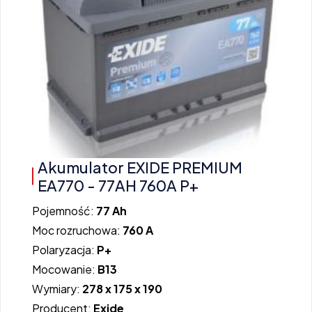
Akumulator EXIDE PREMIUM
EA770 - 77AH 760A P+
Pojemność:
77 Ah
Moc rozruchowa:
760 A
Polaryzacja:
P+
Mocowanie:
B13
Wymiary:
278 x 175 x 190
Producent:
Exide