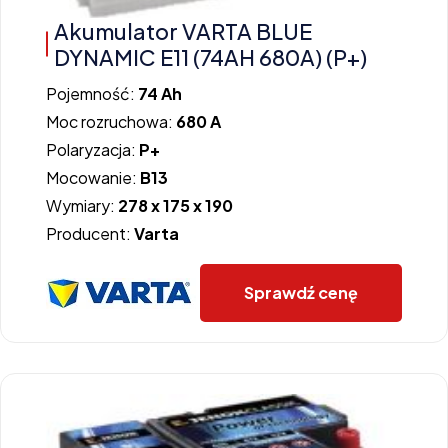
Akumulator VARTA BLUE
DYNAMIC E11 (74AH 680A) (P+)
Pojemność:
74 Ah
Moc rozruchowa:
680 A
Polaryzacja:
P+
Mocowanie:
B13
Wymiary:
278 x 175 x 190
Producent:
Varta
Sprawdź cenę