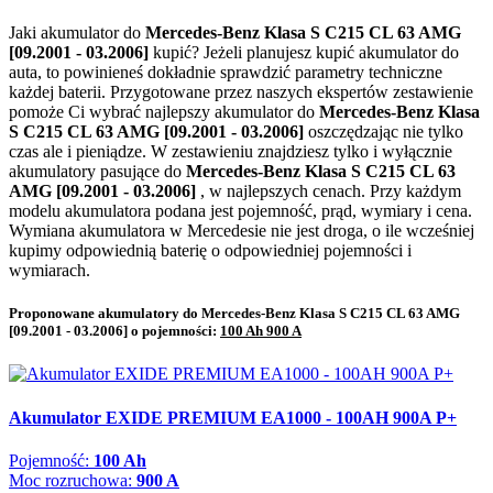
Jaki akumulator do
Mercedes-Benz Klasa S C215 CL 63 AMG
[09.2001 - 03.2006]
kupić? Jeżeli planujesz kupić akumulator do
auta, to powinieneś dokładnie sprawdzić parametry techniczne
każdej baterii. Przygotowane przez naszych ekspertów zestawienie
pomoże Ci wybrać najlepszy akumulator do
Mercedes-Benz Klasa
S C215 CL 63 AMG [09.2001 - 03.2006]
oszczędzając nie tylko
czas ale i pieniądze. W zestawieniu znajdziesz tylko i wyłącznie
akumulatory pasujące do
Mercedes-Benz Klasa S C215 CL 63
AMG [09.2001 - 03.2006]
, w najlepszych cenach. Przy każdym
modelu akumulatora podana jest pojemność, prąd, wymiary i cena.
Wymiana akumulatora w Mercedesie nie jest droga, o ile wcześniej
kupimy odpowiednią baterię o odpowiedniej pojemności i
wymiarach.
Proponowane akumulatory do Mercedes-Benz Klasa S C215 CL 63 AMG
[09.2001 - 03.2006] o pojemności:
100 Ah 900 A
Akumulator EXIDE PREMIUM EA1000 - 100AH 900A P+
Pojemność:
100 Ah
Moc rozruchowa:
900 A