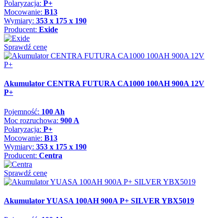
Polaryzacja:
P+
Mocowanie:
B13
Wymiary:
353 x 175 x 190
Producent:
Exide
Sprawdź cenę
Akumulator CENTRA FUTURA CA1000 100AH 900A 12V
P+
Pojemność:
100 Ah
Moc rozruchowa:
900 A
Polaryzacja:
P+
Mocowanie:
B13
Wymiary:
353 x 175 x 190
Producent:
Centra
Sprawdź cenę
Akumulator YUASA 100AH 900A P+ SILVER YBX5019