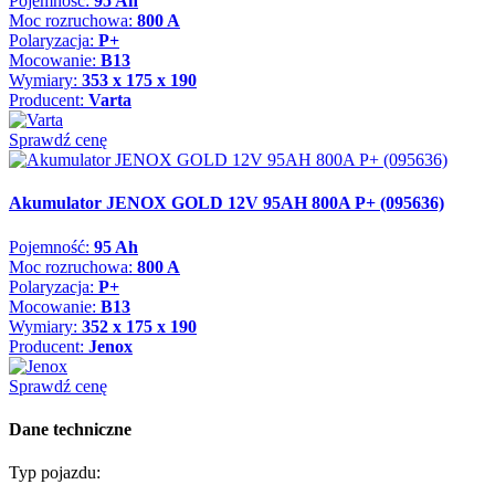
Pojemność:
95 Ah
Moc rozruchowa:
800 A
Polaryzacja:
P+
Mocowanie:
B13
Wymiary:
353 x 175 x 190
Producent:
Varta
Sprawdź cenę
Akumulator JENOX GOLD 12V 95AH 800A P+ (095636)
Pojemność:
95 Ah
Moc rozruchowa:
800 A
Polaryzacja:
P+
Mocowanie:
B13
Wymiary:
352 x 175 x 190
Producent:
Jenox
Sprawdź cenę
Dane techniczne
Typ pojazdu: