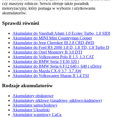
czy maszyny rolnicze. Serwis oferuje także poradnik
motoryzacyjny, który pomaga w wyborze i użytkowaniu
akumulatorów.
Sprawdź również
Akumulator do Vauxhall Adam 1.0 Ecotec Turbo, 1.0 SIDI
Akumulator do MINI Mini Countryman Cooper
Akumulator do Jeep Cherokee III 2.8 CRD 4WD
Akumulator do Ford RS 2000 1.8 D, 1.8 TD, 1.8 Turbo D
Akumulator do Opel Monterey B 3.0 DTI
Akumulator do Volkswagen Polo II 1.3, 1.3 CAT
Akumulator do BMW Seria 3 E30 320 i
Akumulator do BMW Seria 6 F12 640 i, 640 i xDrive
Akumulator do Mazda CX-9 3.7, 3.7 AW
Akumulator do Volkswagen Sharan II 1.4 TSI
Rodzaje akumulatorów
Akumulatory obsługowe
Akumulatory niklowe (zasadowe, niklowo-kadmowe)
Akumulator samochodowy
Akumulator Ukraiński
Akumulator wapniowy CaCa