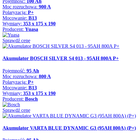
Pojemność:
100 Ah
Moc rozruchowa:
900 A
Polaryzacja:
P+
Mocowanie:
B13
Wymiary:
353 x 175 x 190
Producent:
Yuasa
Sprawdź cenę
Akumulator BOSCH SILVER S4 013 - 95AH 800A P+
Pojemność:
95 Ah
Moc rozruchowa:
800 A
Polaryzacja:
P+
Mocowanie:
B13
Wymiary:
353 x 175 x 190
Producent:
Bosch
Sprawdź cenę
Akumulator VARTA BLUE DYNAMIC G3 (95AH 800A) (P+)