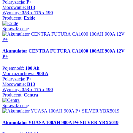
Polaryzacja:
P+
Mocowanie:
B13
Wymiary:
353 x 175 x 190
Producent:
Exide
Sprawdź cenę
Akumulator CENTRA FUTURA CA1000 100AH 900A 12V
P+
Pojemność:
100 Ah
Moc rozruchowa:
900 A
Polaryzacja:
P+
Mocowanie:
B13
Wymiary:
353 x 175 x 190
Producent:
Centra
Sprawdź cenę
Akumulator YUASA 100AH 900A P+ SILVER YBX5019