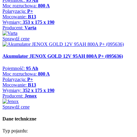
Pojemność:
95 Ah
Moc rozruchowa:
800 A
Polaryzacja:
P+
Mocowanie:
B13
Wymiary:
353 x 175 x 190
Producent:
Varta
Sprawdź cenę
Akumulator JENOX GOLD 12V 95AH 800A P+ (095636)
Pojemność:
95 Ah
Moc rozruchowa:
800 A
Polaryzacja:
P+
Mocowanie:
B13
Wymiary:
352 x 175 x 190
Producent:
Jenox
Sprawdź cenę
Dane techniczne
Typ pojazdu: