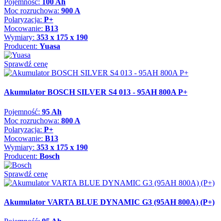
Pojemność:
100 Ah
Moc rozruchowa:
900 A
Polaryzacja:
P+
Mocowanie:
B13
Wymiary:
353 x 175 x 190
Producent:
Yuasa
Sprawdź cenę
Akumulator BOSCH SILVER S4 013 - 95AH 800A P+
Pojemność:
95 Ah
Moc rozruchowa:
800 A
Polaryzacja:
P+
Mocowanie:
B13
Wymiary:
353 x 175 x 190
Producent:
Bosch
Sprawdź cenę
Akumulator VARTA BLUE DYNAMIC G3 (95AH 800A) (P+)