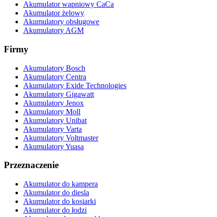
Akumulator wapniowy CaCa
Akumulator żelowy
Akumulatory obsługowe
Akumulatory AGM
Firmy
Akumulatory Bosch
Akumulatory Centra
Akumulatory Exide Technologies
Akumulatory Gigawatt
Akumulatory Jenox
Akumulatory Moll
Akumulatory Unibat
Akumulatory Varta
Akumulatory Voltmaster
Akumulatory Yuasa
Przeznaczenie
Akumulator do kampera
Akumulator do diesla
Akumulator do kosiarki
Akumulator do łodzi