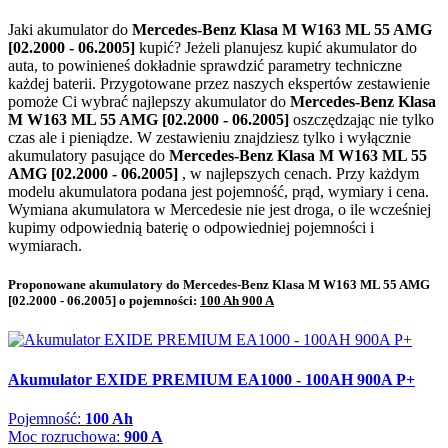
Jaki akumulator do
Mercedes-Benz Klasa M W163 ML 55 AMG
[02.2000 - 06.2005]
kupić? Jeżeli planujesz kupić akumulator do
auta, to powinieneś dokładnie sprawdzić parametry techniczne
każdej baterii. Przygotowane przez naszych ekspertów zestawienie
pomoże Ci wybrać najlepszy akumulator do
Mercedes-Benz Klasa
M W163 ML 55 AMG [02.2000 - 06.2005]
oszczędzając nie tylko
czas ale i pieniądze. W zestawieniu znajdziesz tylko i wyłącznie
akumulatory pasujące do
Mercedes-Benz Klasa M W163 ML 55
AMG [02.2000 - 06.2005]
, w najlepszych cenach. Przy każdym
modelu akumulatora podana jest pojemność, prąd, wymiary i cena.
Wymiana akumulatora w Mercedesie nie jest droga, o ile wcześniej
kupimy odpowiednią baterię o odpowiedniej pojemności i
wymiarach.
Proponowane akumulatory do Mercedes-Benz Klasa M W163 ML 55 AMG
[02.2000 - 06.2005] o pojemności:
100 Ah 900 A
Akumulator EXIDE PREMIUM EA1000 - 100AH 900A P+
Pojemność:
100 Ah
Moc rozruchowa:
900 A