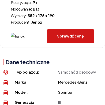
Polaryzacja:
P+
Mocowanie:
B13
Wymiary:
352 x 175 x 190
Producent:
Jenox
Sprawdź cenę
Dane techniczne
Typ pojazdu:
Samochód osobowy
Marka:
Mercedes-Benz
Model:
Sprinter
Generacja:
III