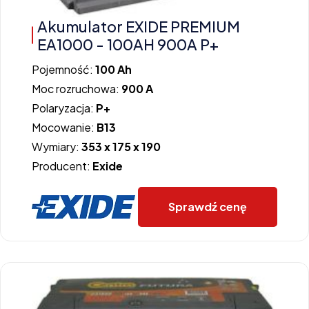
Akumulator EXIDE PREMIUM
EA1000 - 100AH 900A P+
Pojemność:
100 Ah
Moc rozruchowa:
900 A
Polaryzacja:
P+
Mocowanie:
B13
Wymiary:
353 x 175 x 190
Producent:
Exide
Sprawdź cenę