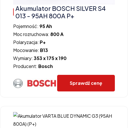
Akumulator BOSCH SILVER S4
013 - 95AH 800A P+
Pojemność:
95 Ah
Moc rozruchowa:
800 A
Polaryzacja:
P+
Mocowanie:
B13
Wymiary:
353 x 175 x 190
Producent:
Bosch
Sprawdź cenę