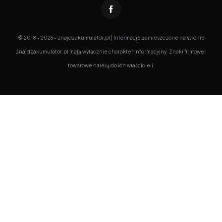
© 2018 - 2026 - znajdzakumulator.pl | Informacje zamieszczone na stronie
znajdzakumulator.pl mają wyłącznie charakter informacyjny. Znaki firmowe i
towarowe należą do ich właścicieli.