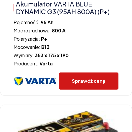
Akumulator VARTA BLUE
DYNAMIC G3 (95AH 800A) (P+)
Pojemność:
95 Ah
Moc rozruchowa:
800 A
Polaryzacja:
P+
Mocowanie:
B13
Wymiary:
353 x 175 x 190
Producent:
Varta
Sprawdź cenę