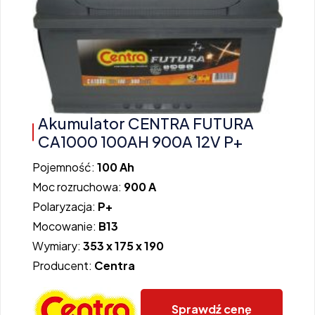
Akumulator CENTRA FUTURA
CA1000 100AH 900A 12V P+
Pojemność:
100 Ah
Moc rozruchowa:
900 A
Polaryzacja:
P+
Mocowanie:
B13
Wymiary:
353 x 175 x 190
Producent:
Centra
Sprawdź cenę