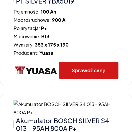
P+ SILVER YBX5019
Pojemność:
100 Ah
Moc rozruchowa:
900 A
Polaryzacja:
P+
Mocowanie:
B13
Wymiary:
353 x 175 x 190
Producent:
Yuasa
Sprawdź cenę
Akumulator BOSCH SILVER S4
013 - 95AH 800A P+