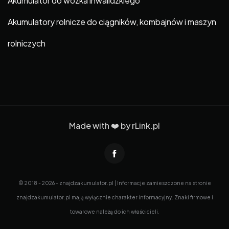
Akumulator do wózka inwalidzkiego
Akumulatory rolnicze do ciągników, kombajnów i maszyn
rolniczych
Made with ❤️ by
rLink.pl
© 2018 - 2026 - znajdzakumulator.pl | Informacje zamieszczone na stronie
znajdzakumulator.pl mają wyłącznie charakter informacyjny. Znaki firmowe i
towarowe należą do ich właścicieli.