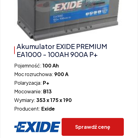
Akumulator EXIDE PREMIUM
EA1000 - 100AH 900A P+
Pojemność:
100 Ah
Moc rozruchowa:
900 A
Polaryzacja:
P+
Mocowanie:
B13
Wymiary:
353 x 175 x 190
Producent:
Exide
Sprawdź cenę