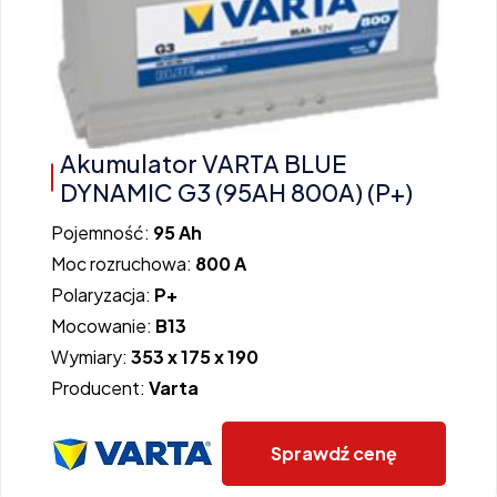
Akumulator VARTA BLUE
DYNAMIC G3 (95AH 800A) (P+)
Pojemność:
95 Ah
Moc rozruchowa:
800 A
Polaryzacja:
P+
Mocowanie:
B13
Wymiary:
353 x 175 x 190
Producent:
Varta
Sprawdź cenę