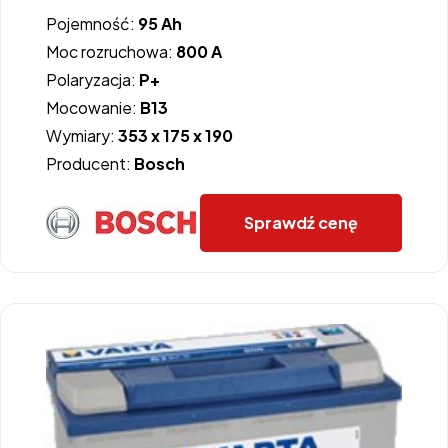
Pojemność:
95 Ah
Moc rozruchowa:
800 A
Polaryzacja:
P+
Mocowanie:
B13
Wymiary:
353 x 175 x 190
Producent:
Bosch
Sprawdź cenę