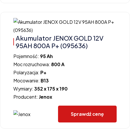
Akumulator JENOX GOLD 12V
95AH 800A P+ (095636)
Pojemność:
95 Ah
Moc rozruchowa:
800 A
Polaryzacja:
P+
Mocowanie:
B13
Wymiary:
352 x 175 x 190
Producent:
Jenox
Sprawdź cenę