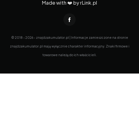
Made with ❤️ by
rLink.pl
© 2018 - 2026 - znajdzakumulator.pl | Informacje zamieszczone na stronie
znajdzakumulator.pl mają wyłącznie charakter informacyjny. Znaki firmowe i
towarowe należą do ich właścicieli.