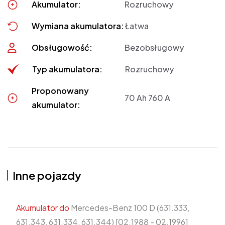
Akumulator:
Rozruchowy
Wymiana akumulatora:
Łatwa
Obsługowość:
Bezobsługowy
Typ akumulatora:
Rozruchowy
Proponowany
70 Ah 760 A
akumulator:
Inne pojazdy
Akumulator do
Mercedes-Benz 100 D (631.333,
631.343, 631.334, 631.344) [02.1988 - 02.1996]