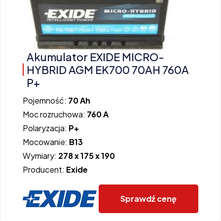
Akumulator EXIDE MICRO-
HYBRID AGM EK700 70AH 760A
P+
Pojemność:
70 Ah
Moc rozruchowa:
760 A
Polaryzacja:
P+
Mocowanie:
B13
Wymiary:
278 x 175 x 190
Producent:
Exide
Sprawdź cenę