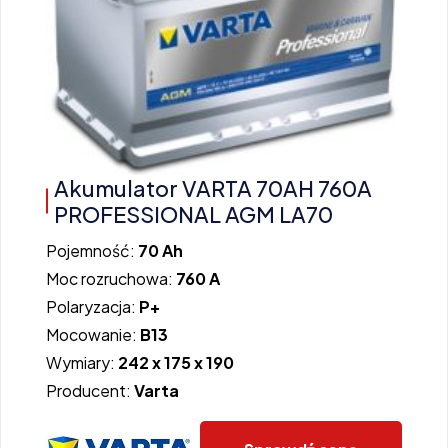
Akumulator VARTA 70AH 760A
PROFESSIONAL AGM LA70
Pojemność:
70 Ah
Moc rozruchowa:
760 A
Polaryzacja:
P+
Mocowanie:
B13
Wymiary:
242 x 175 x 190
Producent:
Varta