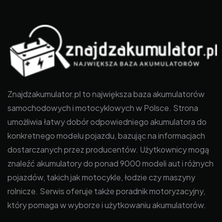
Znajdzakumulator.pl to największa baza akumulatorów
samochodowych i motocyklowych w Polsce. Strona
umożliwia łatwy dobór odpowiedniego akumulatora do
konkretnego modelu pojazdu, bazując na informacjach
dostarczanych przez producentów. Użytkownicy mogą
znaleźć akumulatory do ponad 9000 modeli aut i różnych
pojazdów, takich jak motocykle, łodzie czy maszyny
rolnicze. Serwis oferuje także poradnik motoryzacyjny,
który pomaga w wyborze i użytkowaniu akumulatorów.