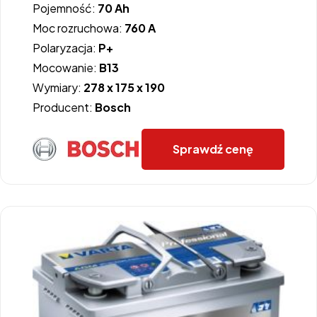
Pojemność:
70 Ah
Moc rozruchowa:
760 A
Polaryzacja:
P+
Mocowanie:
B13
Wymiary:
278 x 175 x 190
Producent:
Bosch
Sprawdź cenę