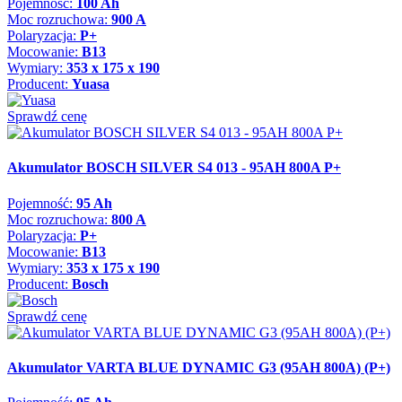
Pojemność:
100 Ah
Moc rozruchowa:
900 A
Polaryzacja:
P+
Mocowanie:
B13
Wymiary:
353 x 175 x 190
Producent:
Yuasa
Sprawdź cenę
Akumulator BOSCH SILVER S4 013 - 95AH 800A P+
Pojemność:
95 Ah
Moc rozruchowa:
800 A
Polaryzacja:
P+
Mocowanie:
B13
Wymiary:
353 x 175 x 190
Producent:
Bosch
Sprawdź cenę
Akumulator VARTA BLUE DYNAMIC G3 (95AH 800A) (P+)