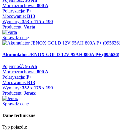
Pojemność:
95 Ah
Moc rozruchowa:
800 A
Polaryzacja:
P+
Mocowanie:
B13
Wymiary:
353 x 175 x 190
Producent:
Varta
Sprawdź cenę
Akumulator JENOX GOLD 12V 95AH 800A P+ (095636)
Pojemność:
95 Ah
Moc rozruchowa:
800 A
Polaryzacja:
P+
Mocowanie:
B13
Wymiary:
352 x 175 x 190
Producent:
Jenox
Sprawdź cenę
Dane techniczne
Typ pojazdu: