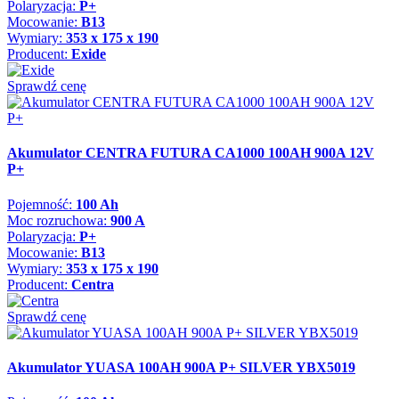
Polaryzacja:
P+
Mocowanie:
B13
Wymiary:
353 x 175 x 190
Producent:
Exide
Sprawdź cenę
Akumulator CENTRA FUTURA CA1000 100AH 900A 12V
P+
Pojemność:
100 Ah
Moc rozruchowa:
900 A
Polaryzacja:
P+
Mocowanie:
B13
Wymiary:
353 x 175 x 190
Producent:
Centra
Sprawdź cenę
Akumulator YUASA 100AH 900A P+ SILVER YBX5019