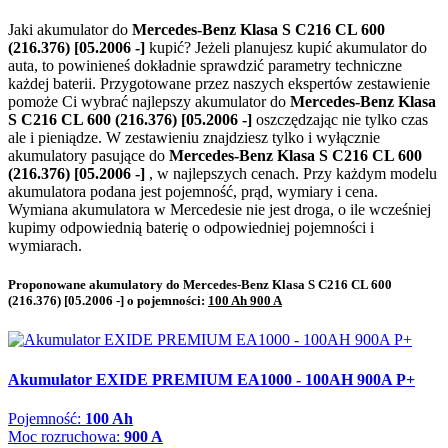
Jaki akumulator do
Mercedes-Benz Klasa S C216 CL 600
(216.376) [05.2006 -]
kupić? Jeżeli planujesz kupić akumulator do
auta, to powinieneś dokładnie sprawdzić parametry techniczne
każdej baterii. Przygotowane przez naszych ekspertów zestawienie
pomoże Ci wybrać najlepszy akumulator do
Mercedes-Benz Klasa
S C216 CL 600 (216.376) [05.2006 -]
oszczędzając nie tylko czas
ale i pieniądze. W zestawieniu znajdziesz tylko i wyłącznie
akumulatory pasujące do
Mercedes-Benz Klasa S C216 CL 600
(216.376) [05.2006 -]
, w najlepszych cenach. Przy każdym modelu
akumulatora podana jest pojemność, prąd, wymiary i cena.
Wymiana akumulatora w Mercedesie nie jest droga, o ile wcześniej
kupimy odpowiednią baterię o odpowiedniej pojemności i
wymiarach.
Proponowane akumulatory do Mercedes-Benz Klasa S C216 CL 600
(216.376) [05.2006 -] o pojemności:
100 Ah 900 A
Akumulator EXIDE PREMIUM EA1000 - 100AH 900A P+
Pojemność:
100 Ah
Moc rozruchowa:
900 A