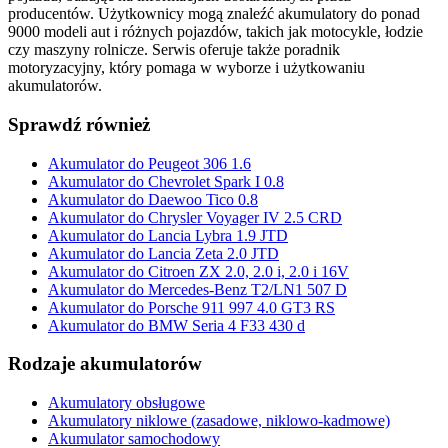
producentów. Użytkownicy mogą znaleźć akumulatory do ponad
9000 modeli aut i różnych pojazdów, takich jak motocykle, łodzie
czy maszyny rolnicze. Serwis oferuje także poradnik
motoryzacyjny, który pomaga w wyborze i użytkowaniu
akumulatorów.
Sprawdź również
Akumulator do Peugeot 306 1.6
Akumulator do Chevrolet Spark I 0.8
Akumulator do Daewoo Tico 0.8
Akumulator do Chrysler Voyager IV 2.5 CRD
Akumulator do Lancia Lybra 1.9 JTD
Akumulator do Lancia Zeta 2.0 JTD
Akumulator do Citroen ZX 2.0, 2.0 i, 2.0 i 16V
Akumulator do Mercedes-Benz T2/LN1 507 D
Akumulator do Porsche 911 997 4.0 GT3 RS
Akumulator do BMW Seria 4 F33 430 d
Rodzaje akumulatorów
Akumulatory obsługowe
Akumulatory niklowe (zasadowe, niklowo-kadmowe)
Akumulator samochodowy