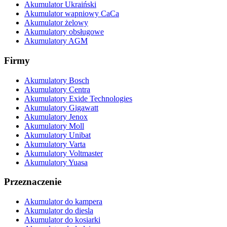
Akumulator Ukraiński
Akumulator wapniowy CaCa
Akumulator żelowy
Akumulatory obsługowe
Akumulatory AGM
Firmy
Akumulatory Bosch
Akumulatory Centra
Akumulatory Exide Technologies
Akumulatory Gigawatt
Akumulatory Jenox
Akumulatory Moll
Akumulatory Unibat
Akumulatory Varta
Akumulatory Voltmaster
Akumulatory Yuasa
Przeznaczenie
Akumulator do kampera
Akumulator do diesla
Akumulator do kosiarki