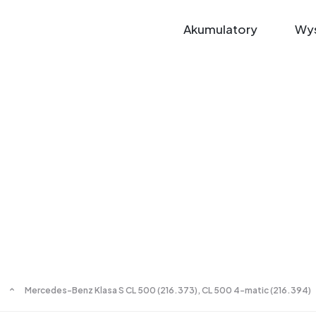
Akumulatory
Wys
Mercedes-Benz Klasa S CL 500 (216.373), CL 500 4-matic (216.394)