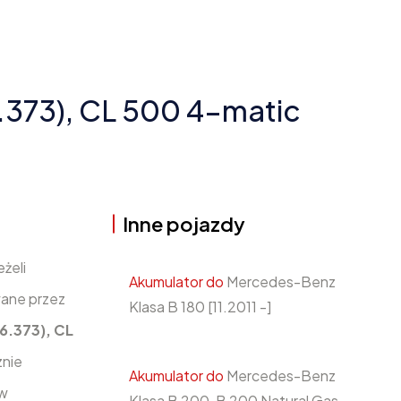
.373), CL 500 4-matic
Inne pojazdy
eżeli
Akumulator do
Mercedes-Benz
wane przez
Klasa B 180 [11.2011 -]
6.373), CL
znie
Akumulator do
Mercedes-Benz
 w
Klasa B 200, B 200 Natural Gas