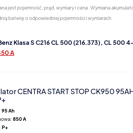
na jest pojemność, prąd, wymiary i cena. Wymiana akumulat
dnią baterię o odpowiedniej pojemności i wymiarach.
z Klasa S C216 CL 500 (216.373), CL 500 4
850 A
lator CENTRA START STOP CK950 95A
P+
:
95 Ah
howa:
850 A
:
P+