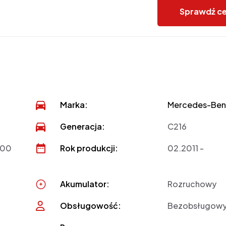
Sprawdź c
Marka:
Mercedes-Ben
Generacja:
C216
500
Rok produkcji:
02.2011 -
Akumulator:
Rozruchowy
Obsługowość:
Bezobsługow