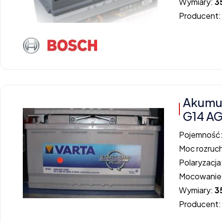
Wymiary:
3
Producent
Akumu
G14 A
Pojemność
Moc rozruc
Polaryzacja
Mocowanie
Wymiary:
3
Producent