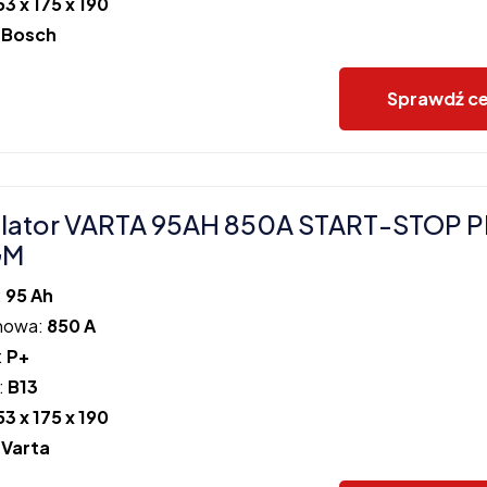
53 x 175 x 190
:
Bosch
Sprawdź c
lator VARTA 95AH 850A START-STOP 
GM
:
95 Ah
howa:
850 A
:
P+
:
B13
53 x 175 x 190
:
Varta