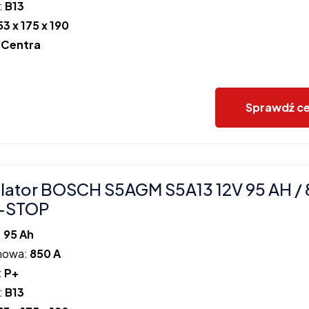
:
B13
53 x 175 x 190
:
Centra
Sprawdź c
ator BOSCH S5AGM S5A13 12V 95 AH / 
-STOP
:
95 Ah
howa:
850 A
:
P+
:
B13