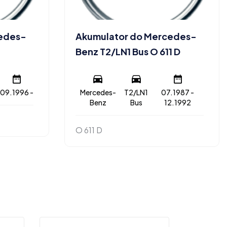
cedes-
Akumulator do Mercedes-
Benz T2/LN1 Bus O 611 D
09.1996 -
Mercedes-
T2/LN1
07.1987 -
Benz
Bus
12.1992
O 611 D