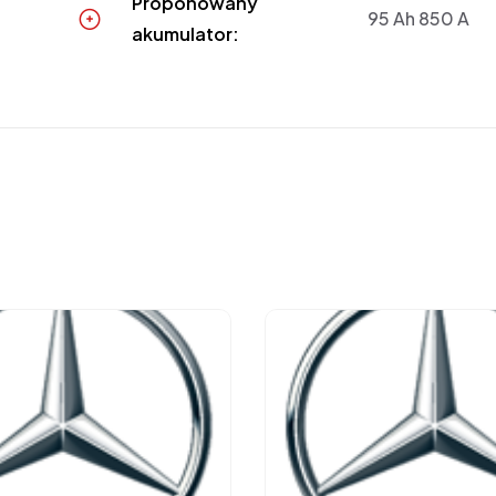
Proponowany
95 Ah 850 A
akumulator: