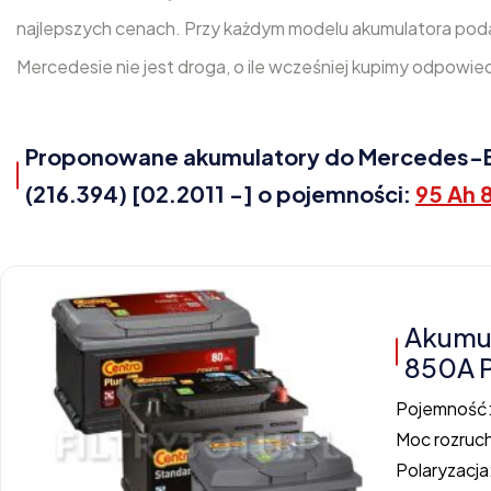
najlepszych cenach. Przy każdym modelu akumulatora poda
Mercedesie nie jest droga, o ile wcześniej kupimy odpowie
Proponowane akumulatory do Mercedes-Ben
(216.394) [02.2011 -] o pojemności:
95 Ah 
Akumu
850A 
Pojemność
Moc rozruc
Polaryzacja