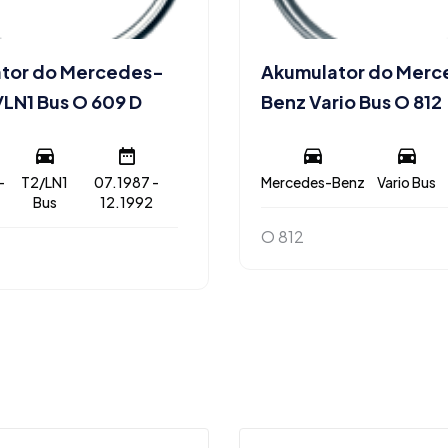
tor do Mercedes-
Akumulator do Mer
/LN1 Bus O 609 D
Benz Vario Bus O 812
-
T2/LN1
07.1987 -
Mercedes-Benz
Vario Bus
Bus
12.1992
O 812