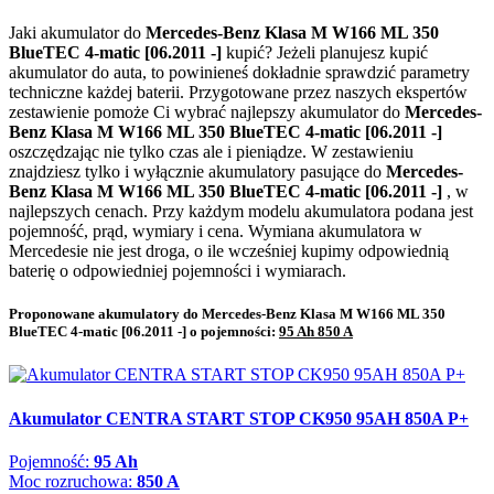
Jaki akumulator do
Mercedes-Benz Klasa M W166 ML 350
BlueTEC 4-matic [06.2011 -]
kupić? Jeżeli planujesz kupić
akumulator do auta, to powinieneś dokładnie sprawdzić parametry
techniczne każdej baterii. Przygotowane przez naszych ekspertów
zestawienie pomoże Ci wybrać najlepszy akumulator do
Mercedes-
Benz Klasa M W166 ML 350 BlueTEC 4-matic [06.2011 -]
oszczędzając nie tylko czas ale i pieniądze. W zestawieniu
znajdziesz tylko i wyłącznie akumulatory pasujące do
Mercedes-
Benz Klasa M W166 ML 350 BlueTEC 4-matic [06.2011 -]
, w
najlepszych cenach. Przy każdym modelu akumulatora podana jest
pojemność, prąd, wymiary i cena. Wymiana akumulatora w
Mercedesie nie jest droga, o ile wcześniej kupimy odpowiednią
baterię o odpowiedniej pojemności i wymiarach.
Proponowane akumulatory do Mercedes-Benz Klasa M W166 ML 350
BlueTEC 4-matic [06.2011 -] o pojemności:
95 Ah 850 A
Akumulator CENTRA START STOP CK950 95AH 850A P+
Pojemność:
95 Ah
Moc rozruchowa:
850 A