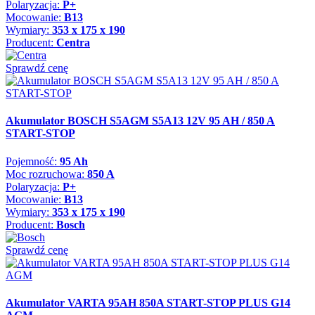
Polaryzacja:
P+
Mocowanie:
B13
Wymiary:
353 x 175 x 190
Producent:
Centra
Sprawdź cenę
Akumulator BOSCH S5AGM S5A13 12V 95 AH / 850 A
START-STOP
Pojemność:
95 Ah
Moc rozruchowa:
850 A
Polaryzacja:
P+
Mocowanie:
B13
Wymiary:
353 x 175 x 190
Producent:
Bosch
Sprawdź cenę
Akumulator VARTA 95AH 850A START-STOP PLUS G14