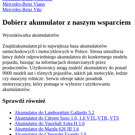
Mercedes-Benz Viano
Mercedes-Benz Vito
Dobierz
akumulator
z naszym wsparciem
Wyszukiwarka akumulatorów
Znajdzakumulator.pl to największa baza akumulatorów
samochodowych i motocyklowych w Polsce. Strona umożliwia
łatwy dobór odpowiedniego akumulatora do konkretnego modelu
pojazdu, bazując na informacjach dostarczanych przez
producentów. Użytkownicy mogą znaleźć akumulatory do ponad
9000 modeli aut i różnych pojazdów, takich jak motocykle, łodzie
czy maszyny rolnicze. Serwis oferuje także poradnik
motoryzacyjny, który pomaga w wyborze i użytkowaniu
akumulatorów.
Sprawdź również
Akumulator do Lamborghini Gallardo 5.2
Akumulator do Citroen Saxo 1.6, 1.6 VTL,VTR, VTS
Akumulator do Vauxhall Astra H 1.6
Akumulator do Mazda 626 III 1.6
Akumulator do Chevrolet Evanda 2.0