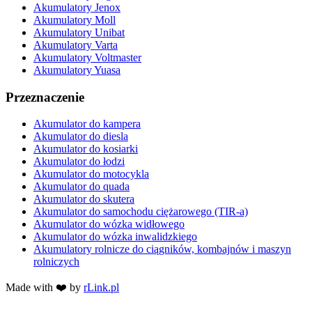
Akumulatory Jenox
Akumulatory Moll
Akumulatory Unibat
Akumulatory Varta
Akumulatory Voltmaster
Akumulatory Yuasa
Przeznaczenie
Akumulator do kampera
Akumulator do diesla
Akumulator do kosiarki
Akumulator do łodzi
Akumulator do motocykla
Akumulator do quada
Akumulator do skutera
Akumulator do samochodu ciężarowego (TIR-a)
Akumulator do wózka widłowego
Akumulator do wózka inwalidzkiego
Akumulatory rolnicze do ciągników, kombajnów i maszyn
rolniczych
Made with ❤️ by
rLink.pl