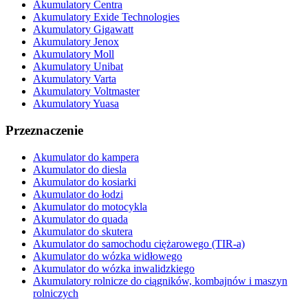
Akumulatory Centra
Akumulatory Exide Technologies
Akumulatory Gigawatt
Akumulatory Jenox
Akumulatory Moll
Akumulatory Unibat
Akumulatory Varta
Akumulatory Voltmaster
Akumulatory Yuasa
Przeznaczenie
Akumulator do kampera
Akumulator do diesla
Akumulator do kosiarki
Akumulator do łodzi
Akumulator do motocykla
Akumulator do quada
Akumulator do skutera
Akumulator do samochodu ciężarowego (TIR-a)
Akumulator do wózka widłowego
Akumulator do wózka inwalidzkiego
Akumulatory rolnicze do ciągników, kombajnów i maszyn
rolniczych