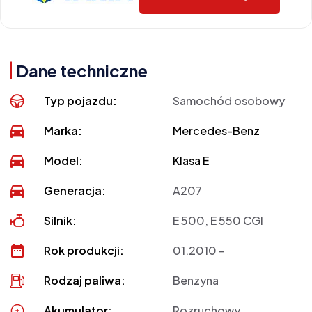
Dane techniczne
Typ pojazdu:
Samochód osobowy
Marka:
Mercedes-Benz
Model:
Klasa E
Generacja:
A207
Silnik:
E 500, E 550 CGI
Rok produkcji:
01.2010 -
Rodzaj paliwa:
Benzyna
Akumulator:
Rozruchowy