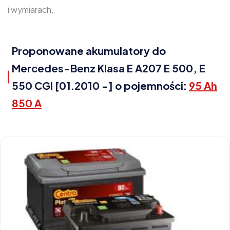
i wymiarach.
Proponowane akumulatory do
Mercedes-Benz Klasa E A207 E 500, E
550 CGI [01.2010 -] o pojemności:
95 Ah
850 A