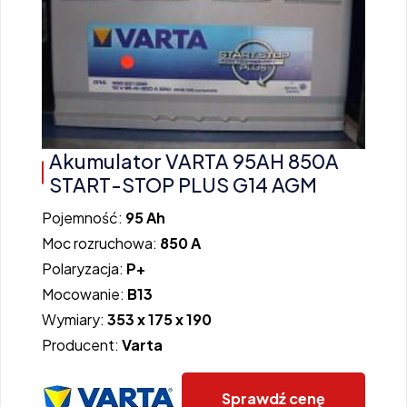
Akumulator VARTA 95AH 850A
START-STOP PLUS G14 AGM
Pojemność:
95 Ah
Moc rozruchowa:
850 A
Polaryzacja:
P+
Mocowanie:
B13
Wymiary:
353 x 175 x 190
Producent:
Varta
Sprawdź cenę