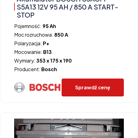
S5A13 12V 95 AH / 850 A START-
STOP
Pojemność:
95 Ah
Moc rozruchowa:
850 A
Polaryzacja:
P+
Mocowanie:
B13
Wymiary:
353 x 175 x 190
Producent:
Bosch
Sprawdź cenę