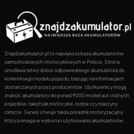
Znajdzakumulator.pl to największa baza akumulatorów
samochodowych i motocyklowych w Polsce. Strona
umożliwia łatwy dobór odpowiedniego akumulatora do
konkretnego modelu pojazdu, bazując na informacjach
dostarczanych przez producentów. Użytkownicy mogą
znaleźć akumulatory do ponad 9000 modeli aut i różnych
pojazdów, takich jak motocykle, łodzie czy maszyny
rolnicze. Serwis oferuje także poradnik motoryzacyjny,
który pomaga w wyborze i użytkowaniu akumulatorów.