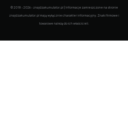
© 2018 - 2026 - znajdzakumulator.pl | Informacje zamieszczone na stronie
znajdzakumulator.pl mają wyłącznie charakter informacyjny. Znaki firmowe i
towarowe należą do ich właścicieli.