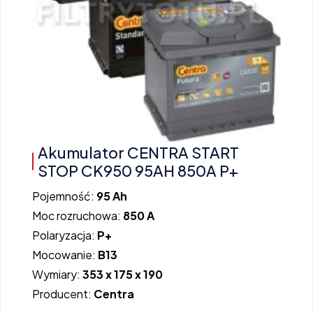
Akumulator CENTRA START
STOP CK950 95AH 850A P+
Pojemność:
95 Ah
Moc rozruchowa:
850 A
Polaryzacja:
P+
Mocowanie:
B13
Wymiary:
353 x 175 x 190
Producent:
Centra