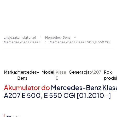
znajdzakumulator.pl
Mercedes-Benz
Mercedes-Benz Klasa E
Mercedes-Benz Klasa E 500, E 550 CGI
Marka:
Mercedes-
Model:
Klasa
Generacja:
A207
Rok
Benz
E
produk
Akumulator do
Mercedes-Benz Klasa
A207 E 500, E 550 CGI [01.2010 -]