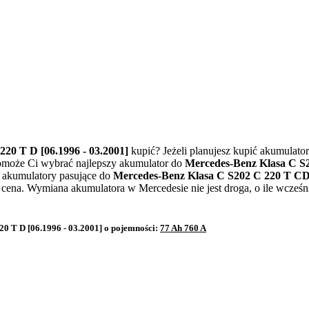
20 T D [06.1996 - 03.2001]
kupić? Jeżeli planujesz kupić akumulato
pomoże Ci wybrać najlepszy akumulator do
Mercedes-Benz Klasa C S2
ie akumulatory pasujące do
Mercedes-Benz Klasa C S202 C 220 T CDI
cena. Wymiana akumulatora w Mercedesie nie jest droga, o ile wcześn
 T D [06.1996 - 03.2001] o pojemności:
77 Ah 760 A