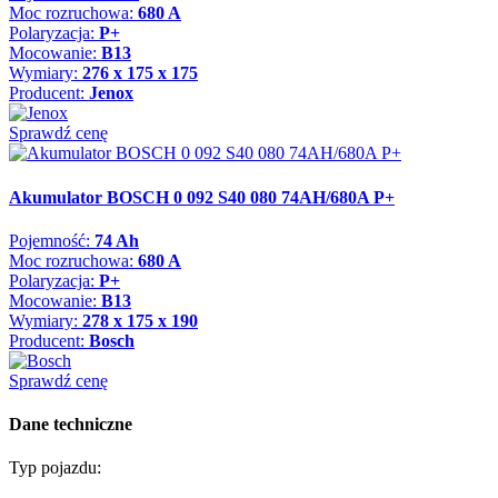
Moc rozruchowa:
680 A
Polaryzacja:
P+
Mocowanie:
B13
Wymiary:
276 x 175 x 175
Producent:
Jenox
Sprawdź cenę
Akumulator BOSCH 0 092 S40 080 74AH/680A P+
Pojemność:
74 Ah
Moc rozruchowa:
680 A
Polaryzacja:
P+
Mocowanie:
B13
Wymiary:
278 x 175 x 190
Producent:
Bosch
Sprawdź cenę
Dane techniczne
Typ pojazdu: