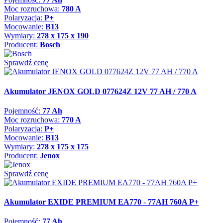
Moc rozruchowa:
780 A
Polaryzacja:
P+
Mocowanie:
B13
Wymiary:
278 x 175 x 190
Producent:
Bosch
Sprawdź cenę
Akumulator JENOX GOLD 077624Z 12V 77 AH / 770 A
Pojemność:
77 Ah
Moc rozruchowa:
770 A
Polaryzacja:
P+
Mocowanie:
B13
Wymiary:
278 x 175 x 175
Producent:
Jenox
Sprawdź cenę
Akumulator EXIDE PREMIUM EA770 - 77AH 760A P+
Pojemność:
77 Ah