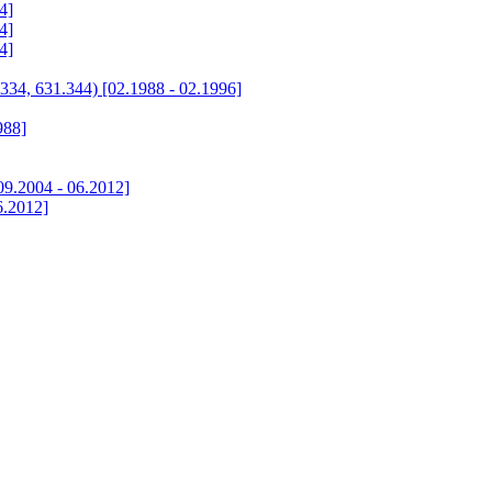
4]
4]
4]
34, 631.344) [02.1988 - 02.1996]
988]
9.2004 - 06.2012]
6.2012]