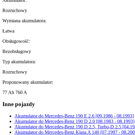
Akumulator:
Rozruchowy
Wymiana akumulatora:
Łatwa
Obsługowość:
Bezobsługowy
Typ akumulatora:
Rozruchowy
Proponowany akumulator:
77 Ah 760 A
Inne pojazdy
Akumulator do
Mercedes-Benz 190 E 2.6 [09.1986 - 08.1993]
Akumulator do
Mercedes-Benz 190 D 2.0 [08.1983 - 08.1993]
Akumulator do
Mercedes-Benz 190 D 2.5, Turbo-D 2.5 [04.19
Akumulator do
Mercedes-Benz Klasa A 140 [07.1997 - 08.200