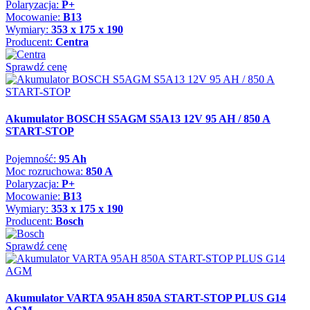
Polaryzacja:
P+
Mocowanie:
B13
Wymiary:
353 x 175 x 190
Producent:
Centra
Sprawdź cenę
Akumulator BOSCH S5AGM S5A13 12V 95 AH / 850 A
START-STOP
Pojemność:
95 Ah
Moc rozruchowa:
850 A
Polaryzacja:
P+
Mocowanie:
B13
Wymiary:
353 x 175 x 190
Producent:
Bosch
Sprawdź cenę
Akumulator VARTA 95AH 850A START-STOP PLUS G14