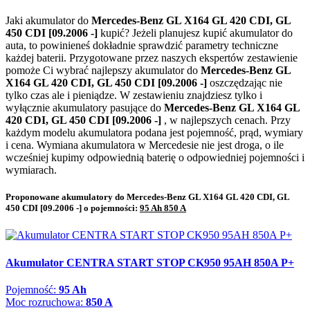
Jaki akumulator do
Mercedes-Benz GL X164 GL 420 CDI, GL
450 CDI [09.2006 -]
kupić? Jeżeli planujesz kupić akumulator do
auta, to powinieneś dokładnie sprawdzić parametry techniczne
każdej baterii. Przygotowane przez naszych ekspertów zestawienie
pomoże Ci wybrać najlepszy akumulator do
Mercedes-Benz GL
X164 GL 420 CDI, GL 450 CDI [09.2006 -]
oszczędzając nie
tylko czas ale i pieniądze. W zestawieniu znajdziesz tylko i
wyłącznie akumulatory pasujące do
Mercedes-Benz GL X164 GL
420 CDI, GL 450 CDI [09.2006 -]
, w najlepszych cenach. Przy
każdym modelu akumulatora podana jest pojemność, prąd, wymiary
i cena. Wymiana akumulatora w Mercedesie nie jest droga, o ile
wcześniej kupimy odpowiednią baterię o odpowiedniej pojemności i
wymiarach.
Proponowane akumulatory do Mercedes-Benz GL X164 GL 420 CDI, GL
450 CDI [09.2006 -] o pojemności:
95 Ah 850 A
Akumulator CENTRA START STOP CK950 95AH 850A P+
Pojemność:
95 Ah
Moc rozruchowa:
850 A