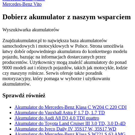
Mercedes-Benz Vito
Dobierz
akumulator
z naszym wsparciem
Wyszukiwarka akumulatorów
Znajdzakumulator.pl to największa baza akumulatorów
samochodowych i motocyklowych w Polsce. Strona umożliwia
łatwy dobór odpowiedniego akumulatora do konkretnego modelu
pojazdu, bazując na informacjach dostarczanych przez
producentów. Użytkownicy mogą znaleźć akumulatory do ponad
9000 modeli aut i różnych pojazdów, takich jak motocykle, łodzie
czy maszyny rolnicze. Serwis oferuje także poradnik
motoryzacyjny, który pomaga w wyborze i użytkowaniu
akumulatorów.
Sprawdź również
Akumulator do Mercedes-Benz Klasa C W204 C 220 CDI
Akumulator do Vauxhall Astra F 1.7 D, 1.7 TD
Akumulator do Audi A8 D3 4.0 TDI quattro
Akumulator do Toyota Land Cruiser III 3.0 TD, 3.0 D-4D
Akumulator do Iveco Daily IV 35S17 W, 35S17 WD
Akumulator do Mercedes-Benz Klasa S W221 S 63 AMG