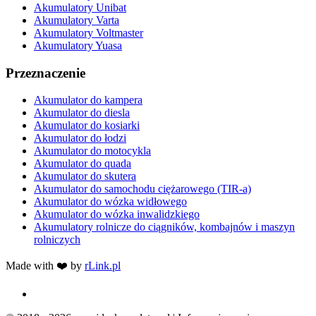
Akumulatory Unibat
Akumulatory Varta
Akumulatory Voltmaster
Akumulatory Yuasa
Przeznaczenie
Akumulator do kampera
Akumulator do diesla
Akumulator do kosiarki
Akumulator do łodzi
Akumulator do motocykla
Akumulator do quada
Akumulator do skutera
Akumulator do samochodu ciężarowego (TIR-a)
Akumulator do wózka widłowego
Akumulator do wózka inwalidzkiego
Akumulatory rolnicze do ciągników, kombajnów i maszyn
rolniczych
Made with ❤️ by
rLink.pl