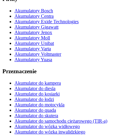
Akumulatory Bosch
Akumulatory Centra
Akumulatory Exide Technologies
Akumulatory Gigawatt
Akumulatory Jenox
Akumulatory Moll
Akumulatory Unibat
Akumulatory Varta
Akumulatory Voltmaster
Akumulatory Yuasa
Przeznaczenie
Akumulator do kampera
Akumulator do diesla
Akumulator do kosiarki
Akumulator do łodzi
Akumulator do motocykla
Akumulator do quada
Akumulator do skutera
Akumulator do samochodu ciężarowego (TIR-a)
Akumulator do wózka widłowego
Akumulator do wózka inwalidzkiego