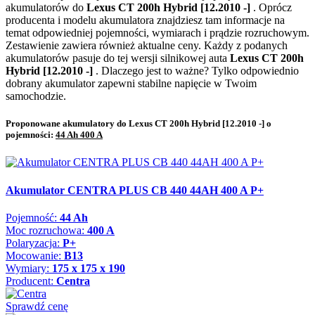
akumulatorów do
Lexus CT 200h Hybrid [12.2010 -]
. Oprócz
producenta i modelu akumulatora znajdziesz tam informacje na
temat odpowiedniej pojemności, wymiarach i prądzie rozruchowym.
Zestawienie zawiera również aktualne ceny. Każdy z podanych
akumulatorów pasuje do tej wersji silnikowej auta
Lexus CT 200h
Hybrid [12.2010 -]
. Dlaczego jest to ważne? Tylko odpowiednio
dobrany akumulator zapewni stabilne napięcie w Twoim
samochodzie.
Proponowane akumulatory do Lexus CT 200h Hybrid [12.2010 -] o
pojemności:
44 Ah 400 A
Akumulator CENTRA PLUS CB 440 44AH 400 A P+
Pojemność:
44 Ah
Moc rozruchowa:
400 A
Polaryzacja:
P+
Mocowanie:
B13
Wymiary:
175 x 175 x 190
Producent:
Centra
Sprawdź cenę