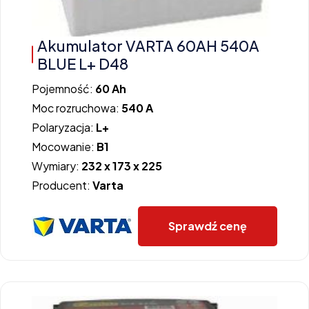
Akumulator VARTA 60AH 540A
BLUE L+ D48
Pojemność:
60 Ah
Moc rozruchowa:
540 A
Polaryzacja:
L+
Mocowanie:
B1
Wymiary:
232 x 173 x 225
Producent:
Varta
Sprawdź cenę