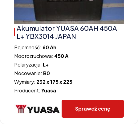
Akumulator YUASA 60AH 450A
L+ YBX3014 JAPAN
Pojemność:
60 Ah
Moc rozruchowa:
450 A
Polaryzacja:
L+
Mocowanie:
B0
Wymiary:
232 x 175 x 225
Producent:
Yuasa
Sprawdź cenę