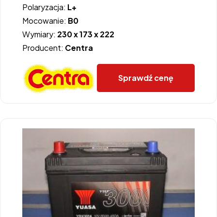
Polaryzacja:
L+
Mocowanie:
B0
Wymiary:
230 x 173 x 222
Producent:
Centra
Sprawdź cenę