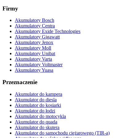
Firmy
Akumulatory Bosch
Akumulatory Centra
Akumulatory Exide Technologies
Akumulatory Gigawatt
Akumulatory Jenox
Akumulatory Moll
Akumulatory Unibat
Akumulatory Varta
Akumulatory Voltmaster
Akumulatory Yuasa
Przeznaczenie
Akumulator do kampera
Akumulator do diesla
Akumulator do kosiarki
Akumulator do łodzi
Akumulator do motocykla
Akumulator do quada
Akumulator do skutera
Akumulator do samochodu ciężarowego (TIR-a)