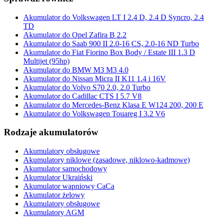
Akumulator do Volkswagen LT I 2.4 D, 2.4 D Syncro, 2.4
TD
Akumulator do Opel Zafira B 2.2
Akumulator do Saab 900 II 2.0-16 CS, 2.0-16 ND Turbo
Akumulator do Fiat Fiorino Box Body / Estate III 1.3 D
Multijet (95hp)
Akumulator do BMW M3 M3 4.0
Akumulator do Nissan Micra II K11 1.4 i 16V
Akumulator do Volvo S70 2.0, 2.0 Turbo
Akumulator do Cadillac CTS I 5.7 V8
Akumulator do Mercedes-Benz Klasa E W124 200, 200 E
Akumulator do Volkswagen Touareg I 3.2 V6
Rodzaje akumulatorów
Akumulatory obsługowe
Akumulatory niklowe (zasadowe, niklowo-kadmowe)
Akumulator samochodowy
Akumulator Ukraiński
Akumulator wapniowy CaCa
Akumulator żelowy
Akumulatory obsługowe
Akumulatory AGM